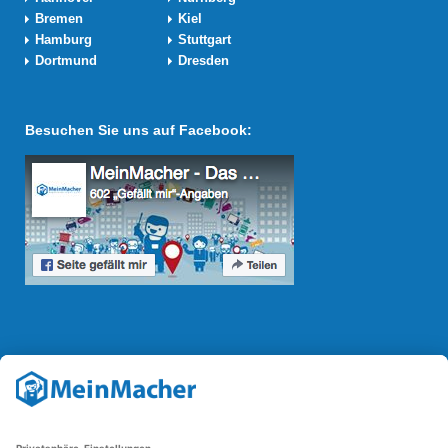
Bremen
Kiel
Hamburg
Stuttgart
Dortmund
Dresden
Besuchen Sie uns auf Facebook:
Reparatur Revolution
Mit der
Reparatur-Revolution
kämpft MeinMacher für bessere
Reparaturbedingungen in Deutschland: Für Produkte, die sich gut
reparieren lassen, für günstigere Ersatzteile und den Erhalt der
reparierenden Betriebe und des Reparatur-Know-hows in