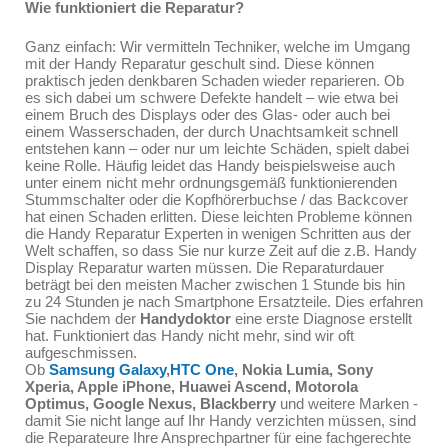
Wie funktioniert die Reparatur?
Ganz einfach: Wir vermitteln Techniker, welche im Umgang
mit der Handy Reparatur geschult sind. Diese können
praktisch jeden denkbaren Schaden wieder reparieren. Ob
es sich dabei um schwere Defekte handelt – wie etwa bei
einem Bruch des Displays oder des Glas- oder auch bei
einem Wasserschaden, der durch Unachtsamkeit schnell
entstehen kann – oder nur um leichte Schäden, spielt dabei
keine Rolle. Häufig leidet das Handy beispielsweise auch
unter einem nicht mehr ordnungsgemäß funktionierenden
Stummschalter oder die Kopfhörerbuchse / das Backcover
hat einen Schaden erlitten. Diese leichten Probleme können
die Handy Reparatur Experten in wenigen Schritten aus der
Welt schaffen, so dass Sie nur kurze Zeit auf die z.B. Handy
Display Reparatur warten müssen. Die Reparaturdauer
beträgt bei den meisten Macher zwischen 1 Stunde bis hin
zu 24 Stunden je nach Smartphone Ersatzteile. Dies erfahren
Sie nachdem der
Handydoktor
eine erste Diagnose erstellt
hat. Funktioniert das Handy nicht mehr, sind wir oft
aufgeschmissen.
Ob
Samsung Galaxy
,
HTC One
, Nokia Lumia, Sony
Xperia,
Apple iPhone
, Huawei Ascend, Motorola
Optimus, Google Nexus, Blackberry
und weitere Marken -
damit Sie nicht lange auf Ihr Handy verzichten müssen, sind
die Reparateure Ihre Ansprechpartner für eine fachgerechte