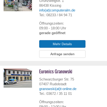
Grünzweigstr. 1
86438
Kissing
info(at)computeralm.de
Tel.: 08233 / 84 94 71
Öffnungszeiten:
09:00 - 18:00 Uhr
gerade geöffnet
Mehr Details
Anfrage senden
Euronics Granowski
Schwarzburger Str. 75
07407
Rudolstadt
granowski(at)t-online.de
Tel.: 03672 / 35 11 01
Öffnungszeiten:
09:00 - 12:00 Uhr