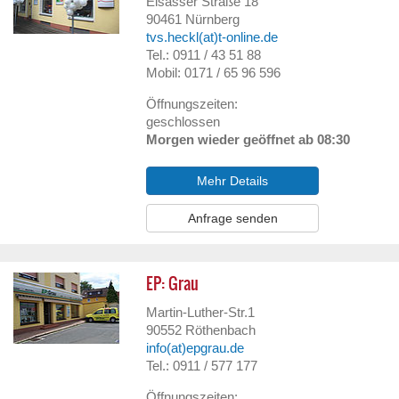
Elsässer Straße 18
90461
Nürnberg
tvs.heckl(at)t-online.de
Tel.: 0911 / 43 51 88
Mobil: 0171 / 65 96 596
Öffnungszeiten:
geschlossen
Morgen wieder geöffnet ab 08:30
Mehr Details
Anfrage senden
EP: Grau
Martin-Luther-Str.1
90552
Röthenbach
info(at)epgrau.de
Tel.: 0911 / 577 177
Öffnungszeiten: