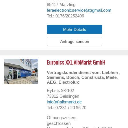
85417
Marzling
feraelectronicservice(at)gmail.com
Tel.: 0176/20252406
Mehr Details
Anfrage senden
Euronics XXL AlbMarkt GmbH
Vertragskundendienst von: Liebherr,
Siemens, Bosch, Constructa, Miele,
AEG, Electrolux
Eybstr. 98-102
73312
Geislingen
info(at)albmarkt.de
Tel.: 07331 / 20 96 70
Öffnungszeiten:
geschlossen