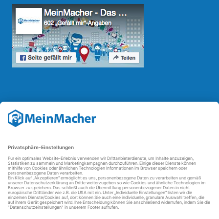
Reparatur Revolution
Mit der
Reparatur-Revolution
kämpft MeinMacher für bessere
Reparaturbedingungen in Deutschland: Für Produkte, die sich gut
reparieren lassen, für günstigere Ersatzteile und den Erhalt der
reparierenden Betriebe und des Reparatur-Know-hows in
Deutschland.
Weitere Informationen
FAQ - häufig gestellte Fragen
Partner werden
Über uns