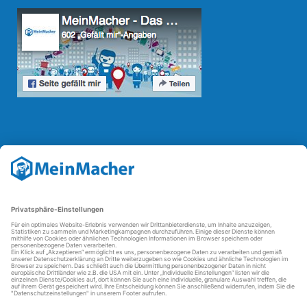
Reparatur Revolution
Mit der
Reparatur-Revolution
kämpft MeinMacher für bessere
Reparaturbedingungen in Deutschland: Für Produkte, die sich gut
reparieren lassen, für günstigere Ersatzteile und den Erhalt der
reparierenden Betriebe und des Reparatur-Know-hows in
Deutschland.
Weitere Informationen
FAQ - häufig gestellte Fragen
Partner werden
Über uns