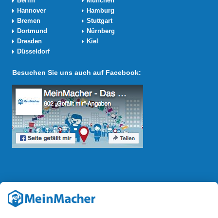
Berlin
München
Hannover
Hamburg
Bremen
Stuttgart
Dortmund
Nürnberg
Dresden
Kiel
Düsseldorf
Besuchen Sie uns auch auf Facebook:
Reparatur Revolution
Mit der
Reparatur-Revolution
kämpft MeinMacher für bessere
Reparaturbedingungen in Deutschland: Für Produkte, die sich gut
reparieren lassen, für günstigere Ersatzteile und den Erhalt der