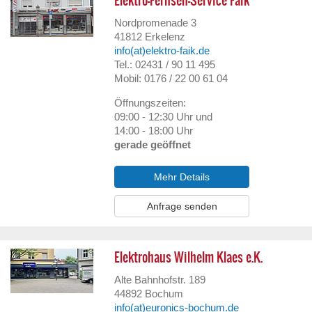
Elektro-Fernseh-Service Faik
Nordpromenade 3
41812
Erkelenz
info(at)elektro-faik.de
Tel.: 02431 / 90 11 495
Mobil: 0176 / 22 00 61 04
Öffnungszeiten:
09:00 - 12:30 Uhr und
14:00 - 18:00 Uhr
gerade geöffnet
Mehr Details
Anfrage senden
Elektrohaus Wilhelm Klaes e.K.
Alte Bahnhofstr. 189
44892
Bochum
info(at)euronics-bochum.de