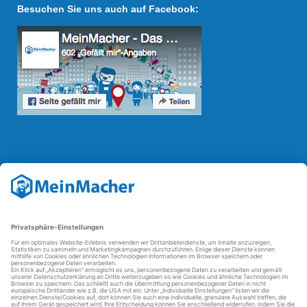
Besuchen Sie uns auch auf Facebook:
Reparatur Revolution
Mit der
Reparatur-Revolution
kämpft MeinMacher für bessere
Reparaturbedingungen in Deutschland: Für Produkte, die sich gut
reparieren lassen, für günstigere Ersatzteile und den Erhalt der
reparierenden Betriebe und des Reparatur-Know-hows in
Deutschland.
Weitere Informationen
FAQ - häufig gestellte Fragen
Partner werden