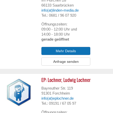
Im Flürchen 28
66133
Saarbrücken
info(at)linden-media.de
Tel.: 0681 / 96 07 920
Öffnungszeiten:
09:00 - 12:00 Uhr und
14:00 - 18:00 Uhr
gerade geöffnet
Mehr Details
Anfrage senden
EP: Lochner, Ludwig Lochner
Bayreuther Str. 119
91301
Forchheim
info(at)eplochner.de
Tel.: 09191 / 67 05 97
Öffnungszeiten: