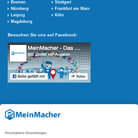
Bremen
Stuttgart
Nürnberg
Frankfurt am Main
Leipzig
Köln
Magdeburg
Besuchen Sie uns auf Facebook:
Reparatur Revolution
Mit der
Reparatur-Revolution
kämpft MeinMacher für bessere
Reparaturbedingungen in Deutschland: Für Produkte, die sich gut
reparieren lassen, für günstigere Ersatzteile und den Erhalt der
reparierenden Betriebe und des Reparatur-Know-hows in
Deutschland.