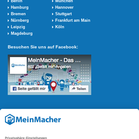
Berlin
München
Hamburg
Hannover
Bremen
Stuttgart
Nürnberg
Frankfurt am Main
Leipzig
Köln
Magdeburg
Besuchen Sie uns auf Facebook:
Reparatur Revolution
Mit der
Reparatur-Revolution
kämpft MeinMacher für bessere
Reparaturbedingungen in Deutschland: Für Produkte, die sich gut
reparieren lassen, für günstigere Ersatzteile und den Erhalt der