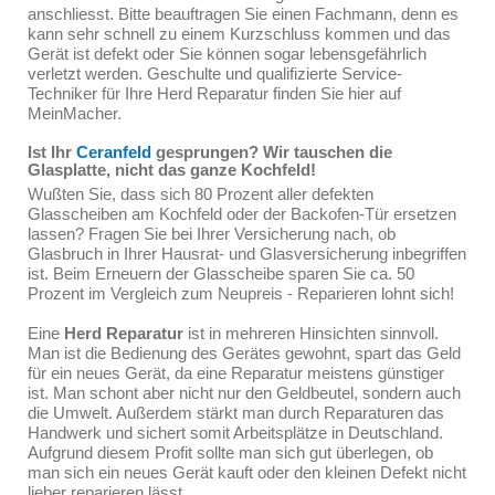
anschliesst. Bitte beauftragen Sie einen Fachmann, denn es
kann sehr schnell zu einem Kurzschluss kommen und das
Gerät ist defekt oder Sie können sogar lebensgefährlich
verletzt werden. Geschulte und qualifizierte Service-
Techniker für Ihre Herd Reparatur finden Sie hier auf
MeinMacher.
Ist Ihr
Ceranfeld
gesprungen? Wir tauschen die
Glasplatte, nicht das ganze Kochfeld!
Wußten Sie, dass sich 80 Prozent aller defekten
Glasscheiben am Kochfeld oder der Backofen-Tür ersetzen
lassen? Fragen Sie bei Ihrer Versicherung nach, ob
Glasbruch in Ihrer Hausrat- und Glasversicherung inbegriffen
ist. Beim Erneuern der Glasscheibe sparen Sie ca. 50
Prozent im Vergleich zum Neupreis - Reparieren lohnt sich!
Eine
Herd Reparatur
ist in mehreren Hinsichten sinnvoll.
Man ist die Bedienung des Gerätes gewohnt, spart das Geld
für ein neues Gerät, da eine Reparatur meistens günstiger
ist. Man schont aber nicht nur den Geldbeutel, sondern auch
die Umwelt. Außerdem stärkt man durch Reparaturen das
Handwerk und sichert somit Arbeitsplätze in Deutschland.
Aufgrund diesem Profit sollte man sich gut überlegen, ob
man sich ein neues Gerät kauft oder den kleinen Defekt nicht
lieber reparieren lässt.