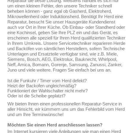
Reparatur die beste Lösung. Meistens handelt es sich nur
um einen kleinen Fehler, den unsere Techniker schnell
beheben können - ganz egal ob Gasherd, Elektroherd,
Mikrowellenherd oder Induktionsherd. Benötigt Ihr Herd eine
Reparatur, besucht Sie unser Hausgeräte Kundendienst
auch vor Ort in Ihrer Küche. Ob Einbau- oder Standherd oder
eine Kochinsel, geben Sie Ihre PLZ ein und das Gerät, es
erscheinen alle speziell für Ihren Herd qualifizierten Techniker
in Ihrem Umkreis. Unsere Servicetechniker reparieren Herde
und Backöfen von sämtlichen Herstellern, sofern Technische
Unterlagen und Ersatzteile verfügbar sind, wie z.B. Miele,
Siemens, Bosch, AEG, Elektrolux, Bauknecht, Whirlpool,
Neff, Amica, Bomann, Gorenje, Samsung, Zanussi, Zanker,
Juno und viele weitere. Fragen Sie einfach bei uns an.
Ist die Funkuhr / Timer vom Herd defekt?
Heizt der Backofen ungleichmäßig?
Funktioniert der Wahlschalter nicht mehr?
Oder ist die Scheibe geplatzt?
Wir bieten Ihnen einen professionellen Reparatur-Service in
aller Hinsicht, wir kümmern uns um das Fehlerbild vom Herd
und um Ihre Terminwünsche!
Möchten Sie einen Herd anschliessen lassen?
Im Internet kursieren viele Anleitungen wie man einen Herd