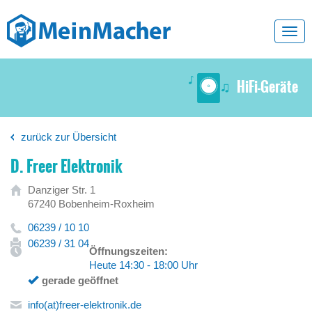
Toggl
navig
HiFi-Geräte
zurück zur Übersicht
D. Freer Elektronik
Danziger Str. 1
67240 Bobenheim-Roxheim
06239 / 10 10
06239 / 31 04
Öffnungszeiten:
Heute 14:30 - 18:00 Uhr
gerade geöffnet
info(at)freer-elektronik.de