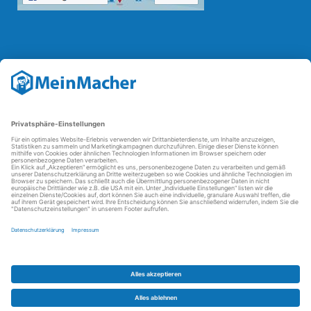
Reparatur Revolution
Mit der
Reparatur-Revolution
kämpft MeinMacher für bessere
Reparaturbedingungen in Deutschland: Für Produkte, die sich gut
reparieren lassen, für günstigere Ersatzteile und den Erhalt der
reparierenden Betriebe und des Reparatur-Know-hows in
Deutschland.
Weitere Informationen
FAQ - häufig gestellte Fragen
Partner werden
Über uns
Impressum
Datenschutz
AGBs
Kontakt
Barrierefreiheit
Partnerportal