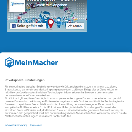
Reparatur Revolution
Mit der
Reparatur-Revolution
kämpft MeinMacher für bessere
Reparaturbedingungen in Deutschland: Für Produkte, die sich gut
reparieren lassen, für günstigere Ersatzteile und den Erhalt der
reparierenden Betriebe und des Reparatur-Know-hows in
Deutschland.
Weitere Informationen
FAQ - häufig gestellte Fragen
Partner werden
Über uns