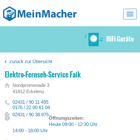
Toggl
navig
HiFi-Geräte
zurück zur Übersicht
Elektro-Fernseh-Service Faik
Nordpromenade 3
41812 Erkelenz
02431 / 90 11 495
0176 / 22 00 61 04
02431 / 90 38 875
Öffnungszeiten:
Heute 09:00 - 12:30 Uhr
14:00 - 18:00 Uhr