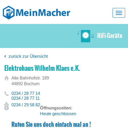
Toggl
navig
HiFi-Geräte
zurück zur Übersicht
Elektrohaus Wilhelm Klaes e.K.
Alte Bahnhofstr. 189
44892 Bochum
0234 / 28 77 14
0234 / 28 77 11
0234 / 29 58 82
Öffnungszeiten:
Heute geschlossen
Rufen Sie uns doch einfach mal an !