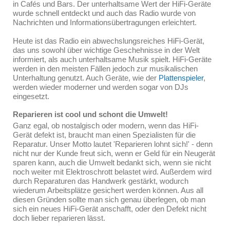
in Cafés und Bars. Der unterhaltsame Wert der HiFi-Geräte
wurde schnell entdeckt und auch das Radio wurde von
Nachrichten und Informationsübertragungen erleichtert.
Heute ist das Radio ein abwechslungsreiches HiFi-Gerät,
das uns sowohl über wichtige Geschehnisse in der Welt
informiert, als auch unterhaltsame Musik spielt. HiFi-Geräte
werden in den meisten Fällen jedoch zur musikalischen
Unterhaltung genutzt. Auch Geräte, wie der
Plattenspieler
,
werden wieder moderner und werden sogar von DJs
eingesetzt.
Reparieren ist cool und schont die Umwelt!
Ganz egal, ob nostalgisch oder modern, wenn das HiFi-
Gerät defekt ist, braucht man einen Spezialisten für die
Reparatur. Unser Motto lautet 'Reparieren lohnt sich!' - denn
nicht nur der Kunde freut sich, wenn er Geld für ein Neugerät
sparen kann, auch die Umwelt bedankt sich, wenn sie nicht
noch weiter mit Elektroschrott belastet wird. Außerdem wird
durch Reparaturen das Handwerk gestärkt, wodurch
wiederum Arbeitsplätze gesichert werden können. Aus all
diesen Gründen sollte man sich genau überlegen, ob man
sich ein neues HiFi-Gerät anschafft, oder den Defekt nicht
doch lieber reparieren lässt.