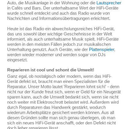
Auto, die Musikanlage in der Wohnung oder die
Lautsprecher
in Cafés und Bars. Der unterhaltsame Wert der HiFi-Geräte
wurde schnell entdeckt und auch das Radio wurde von
Nachrichten und Informationsübertragungen erleichtert.
Heute ist das Radio ein abwechslungsreiches HiFi-Gerät,
das uns sowohl über wichtige Geschehnisse in der Welt
informiert, als auch unterhaltsame Musik spielt. HiFi-Geräte
werden in den meisten Fällen jedoch zur musikalischen
Unterhaltung genutzt. Auch Geräte, wie der
Plattenspieler
,
werden wieder moderner und werden sogar von DJs
eingesetzt.
Reparieren ist cool und schont die Umwelt!
Ganz egal, ob nostalgisch oder modern, wenn das HiFi-
Gerät defekt ist, braucht man einen Spezialisten für die
Reparatur. Unser Motto lautet 'Reparieren lohnt sich!' - denn
nicht nur der Kunde freut sich, wenn er Geld für ein Neugerät
sparen kann, auch die Umwelt bedankt sich, wenn sie nicht
noch weiter mit Elektroschrott belastet wird. Außerdem wird
durch Reparaturen das Handwerk gestärkt, wodurch
wiederum Arbeitsplätze gesichert werden können. Aus all
diesen Gründen sollte man sich genau überlegen, ob man
sich ein neues HiFi-Gerät anschafft, oder den Defekt nicht
doch lieber reparieren lässt.