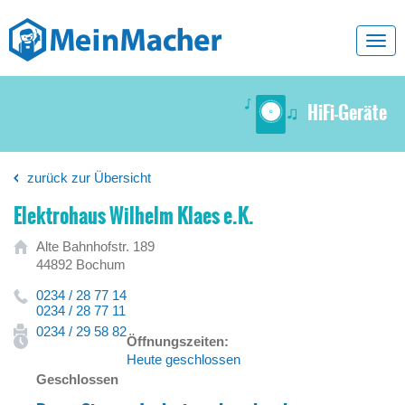
Toggl
navig
HiFi-Geräte
zurück zur Übersicht
Elektrohaus Wilhelm Klaes e.K.
Alte Bahnhofstr. 189
44892 Bochum
0234 / 28 77 14
0234 / 28 77 11
0234 / 29 58 82
Öffnungszeiten:
Heute geschlossen
Geschlossen