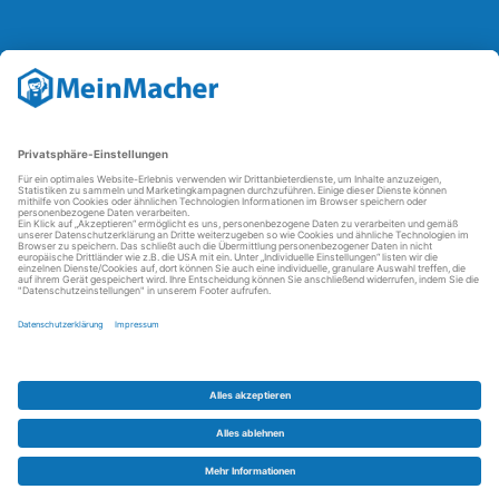
Reparatur Revolution
Mit der
Reparatur-Revolution
kämpft MeinMacher für bessere
Reparaturbedingungen in Deutschland: Für Produkte, die sich gut
reparieren lassen, für günstigere Ersatzteile und den Erhalt der
reparierenden Betriebe und des Reparatur-Know-hows in
Deutschland.
Weitere Informationen
FAQ - häufig gestellte Fragen
Partner werden
Über uns
Impressum
Datenschutz
AGBs
Kontakt
Barrierefreiheit
Partnerportal