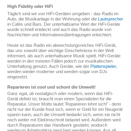
High Fidelity oder HiFi
Täglich sind wir von HiFi-Geräten umgeben - das Radio im
Auto, die Musikanlage in der Wohnung oder die
Lautsprecher
in Cafés und Bars. Der unterhaltsame Wert der HiFi-Geräte
wurde schnell entdeckt und auch das Radio wurde von
Nachrichten und Informationsübertragungen erleichtert.
Heute ist das Radio ein abwechslungsreiches HiFi-Gerät,
das uns sowohl über wichtige Geschehnisse in der Welt
informiert, als auch unterhaltsame Musik spielt. HiFi-Geräte
werden in den meisten Fällen jedoch zur musikalischen
Unterhaltung genutzt. Auch Geräte, wie der
Plattenspieler
,
werden wieder moderner und werden sogar von DJs
eingesetzt.
Reparieren ist cool und schont die Umwelt!
Ganz egal, ob nostalgisch oder modern, wenn das HiFi-
Gerät defekt ist, braucht man einen Spezialisten für die
Reparatur. Unser Motto lautet 'Reparieren lohnt sich!' - denn
nicht nur der Kunde freut sich, wenn er Geld für ein Neugerät
sparen kann, auch die Umwelt bedankt sich, wenn sie nicht
noch weiter mit Elektroschrott belastet wird. Außerdem wird
durch Reparaturen das Handwerk gestärkt, wodurch
wiederum Arbeitsplätze gesichert werden können. Aus all