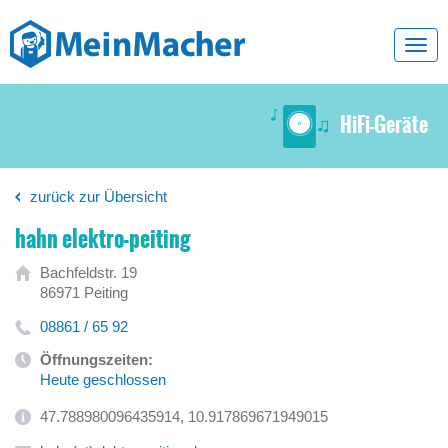
Toggl
navig
HiFi-Geräte
zurück zur Übersicht
hahn elektro-peiting
Bachfeldstr. 19
86971 Peiting
08861 / 65 92
Öffnungszeiten:
Heute geschlossen
47.788980096435914, 10.917869671949015