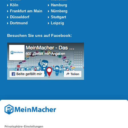
Köln
Hamburg
Frankfurt am Main
Nürnberg
Düsseldorf
Stuttgart
Dortmund
Leipzig
Besuchen Sie uns auf Facebook:
Reparatur Revolution
Mit der
Reparatur-Revolution
kämpft MeinMacher für bessere
Reparaturbedingungen in Deutschland: Für Produkte, die sich gut
reparieren lassen, für günstigere Ersatzteile und den Erhalt der
reparierenden Betriebe und des Reparatur-Know-hows in