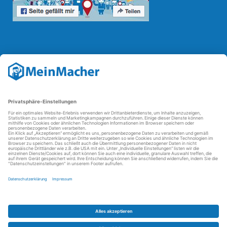
Reparatur Revolution
Mit der
Reparatur-Revolution
kämpft MeinMacher für bessere
Reparaturbedingungen in Deutschland: Für Produkte, die sich gut
reparieren lassen, für günstigere Ersatzteile und den Erhalt der
reparierenden Betriebe und des Reparatur-Know-hows in
Deutschland.
Weitere Informationen
FAQ - häufig gestellte Fragen
Partner werden
Über uns
Impressum
Datenschutz
AGBs
Kontakt
Barrierefreiheit
Partnerportal