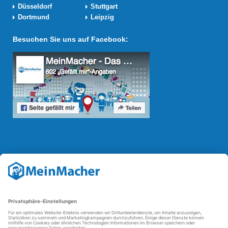
Düsseldorf
Stuttgart
Dortmund
Leipzig
Besuchen Sie uns auf Facebook:
Reparatur Revolution
Mit der
Reparatur-Revolution
kämpft MeinMacher für bessere
Reparaturbedingungen in Deutschland: Für Produkte, die sich gut
reparieren lassen, für günstigere Ersatzteile und den Erhalt der
reparierenden Betriebe und des Reparatur-Know-hows in
Deutschland.
Weitere Informationen