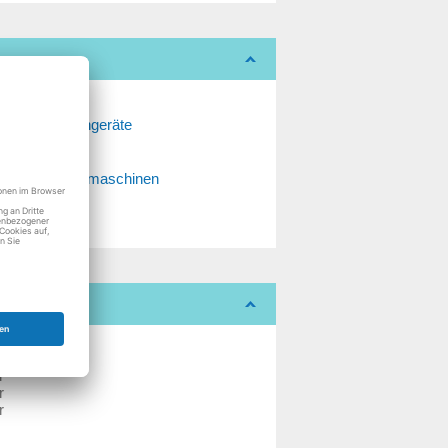
Fernsehgeräte
Küchenmaschinen
r
r
r
r