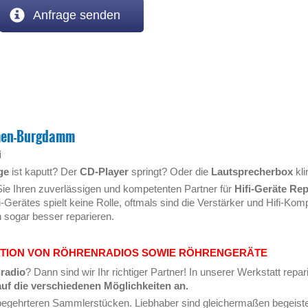
Anfrage senden
emen-Burgdamm
i
ge
ist kaputt? Der
CD-Player
springt? Oder die
Lautsprecherbox
kli
Sie Ihren zuverlässigen und kompetenten Partner für
Hifi-Geräte Re
fi-Gerätes spielt keine Rolle, oftmals sind die Verstärker und Hifi-K
h sogar besser reparieren.
TION VON RÖHRENRADIOS SOWIE RÖHRENGERÄTE
nradio
? Dann sind wir Ihr richtiger Partner! In unserer Werkstatt repa
auf die verschiedenen Möglichkeiten an.
egehrteren Sammlerstücken. Liebhaber sind gleichermaßen begeist