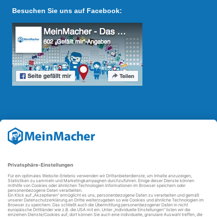
Besuchen Sie uns auf Facebook:
Reparatur Revolution
Mit der
Reparatur-Revolution
kämpft MeinMacher für bessere
Reparaturbedingungen in Deutschland: Für Produkte, die sich gut
reparieren lassen, für günstigere Ersatzteile und den Erhalt der
reparierenden Betriebe und des Reparatur-Know-hows in
Deutschland.
Weitere Informationen
FAQ - häufig gestellte Fragen
Partner werden