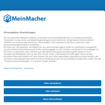
Reparatur Revolution
Mit der
Reparatur-Revolution
kämpft MeinMacher für bessere
Reparaturbedingungen in Deutschland: Für Produkte, die sich gut
reparieren lassen, für günstigere Ersatzteile und den Erhalt der
reparierenden Betriebe und des Reparatur-Know-hows in
Deutschland.
Weitere Informationen
FAQ - häufig gestellte Fragen
Partner werden
Über uns
Impressum
Datenschutz
AGBs
Kontakt
Barrierefreiheit
Partnerportal