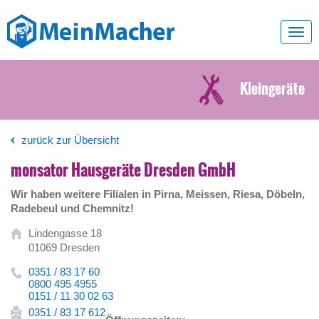
Toggl
navig
Kleingeräte
zurück zur Übersicht
monsator Hausgeräte Dresden GmbH
Wir haben weitere Filialen in Pirna, Meissen, Riesa, Döbeln,
Radebeul und Chemnitz!
Lindengasse 18
01069 Dresden
0351 / 83 17 60
0800 495 4955
0151 / 11 30 02 63
0351 / 83 17 612