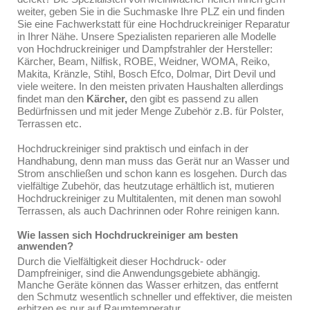
weiter, geben Sie in die Suchmaske Ihre PLZ ein und finden
Sie eine Fachwerkstatt für eine Hochdruckreiniger Reparatur
in Ihrer Nähe. Unsere Spezialisten reparieren alle Modelle
von Hochdruckreiniger und Dampfstrahler der Hersteller:
Kärcher, Beam, Nilfisk, ROBE, Weidner, WOMA, Reiko,
Makita, Kränzle, Stihl, Bosch Efco, Dolmar, Dirt Devil und
viele weitere. In den meisten privaten Haushalten allerdings
findet man den
Kärcher,
den gibt es passend zu allen
Bedürfnissen und mit jeder Menge Zubehör z.B. für Polster,
Terrassen etc.
Hochdruckreiniger sind praktisch und einfach in der
Handhabung, denn man muss das Gerät nur an Wasser und
Strom anschließen und schon kann es losgehen. Durch das
vielfältige Zubehör, das heutzutage erhältlich ist, mutieren
Hochdruckreiniger zu Multitalenten, mit denen man sowohl
Terrassen, als auch Dachrinnen oder Rohre reinigen kann.
Wie lassen sich Hochdruckreiniger am besten
anwenden?
Durch die Vielfältigkeit dieser Hochdruck- oder
Dampfreiniger, sind die Anwendungsgebiete abhängig.
Manche Geräte können das Wasser erhitzen, das entfernt
den Schmutz wesentlich schneller und effektiver, die meisten
erhitzen es nur auf Raumtemperatur.