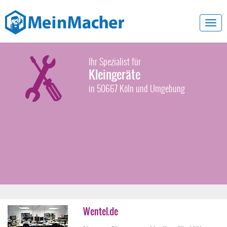
Toggl
navig
Ihr Spezialist für
Kleingeräte
in 50667 Köln und Umgebung
Wentel.de