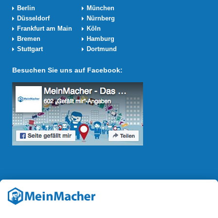
Berlin
München
Düsseldorf
Nürnberg
Frankfurt am Main
Köln
Bremen
Hamburg
Stuttgart
Dortmund
Besuchen Sie uns auf Facebook:
Reparatur Revolution
Mit der
Reparatur-Revolution
kämpft MeinMacher für bessere
Reparaturbedingungen in Deutschland: Für Produkte, die sich gut
reparieren lassen, für günstigere Ersatzteile und den Erhalt der