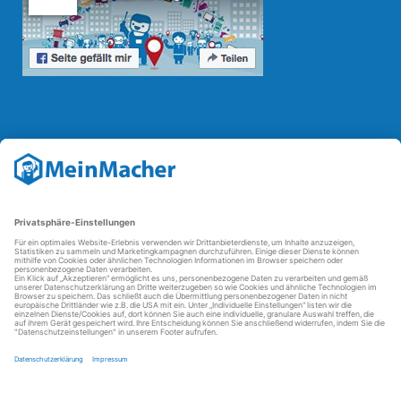
Reparatur Revolution
Mit der
Reparatur-Revolution
kämpft MeinMacher für bessere
Reparaturbedingungen in Deutschland: Für Produkte, die sich gut
reparieren lassen, für günstigere Ersatzteile und den Erhalt der
reparierenden Betriebe und des Reparatur-Know-hows in
Deutschland.
Weitere Informationen
FAQ - häufig gestellte Fragen
Partner werden
Über uns