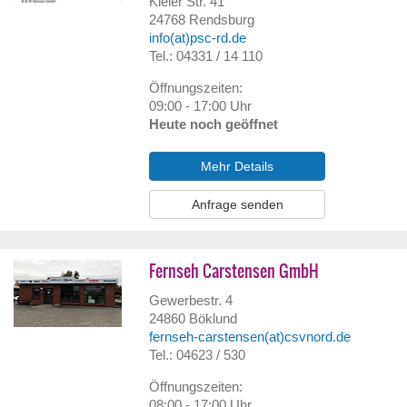
Kieler Str. 41
24768
Rendsburg
info(at)psc-rd.de
Tel.: 04331 / 14 110
Öffnungszeiten:
09:00 - 17:00 Uhr
Heute noch geöffnet
Mehr Details
Anfrage senden
Fernseh Carstensen GmbH
Gewerbestr. 4
24860
Böklund
fernseh-carstensen(at)csvnord.de
Tel.: 04623 / 530
Öffnungszeiten:
08:00 - 17:00 Uhr