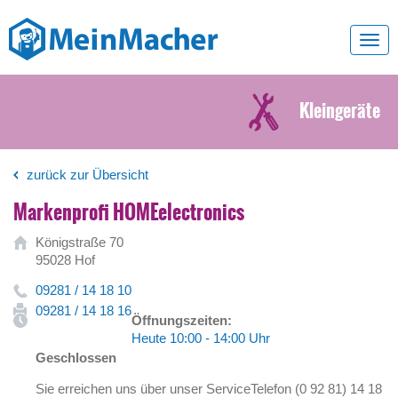
Toggl
navig
Kleingeräte
zurück zur Übersicht
Markenprofi HOMEelectronics
Königstraße 70
95028 Hof
09281 / 14 18 10
09281 / 14 18 16
Öffnungszeiten:
Heute 10:00 - 14:00 Uhr
Geschlossen
Sie erreichen uns über unser ServiceTelefon (0 92 81) 14 18