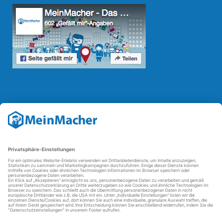
Reparatur Revolution
Mit der
Reparatur-Revolution
kämpft MeinMacher für bessere
Reparaturbedingungen in Deutschland: Für Produkte, die sich gut
reparieren lassen, für günstigere Ersatzteile und den Erhalt der
reparierenden Betriebe und des Reparatur-Know-hows in
Deutschland.
Weitere Informationen
FAQ - häufig gestellte Fragen
Partner werden
Über uns