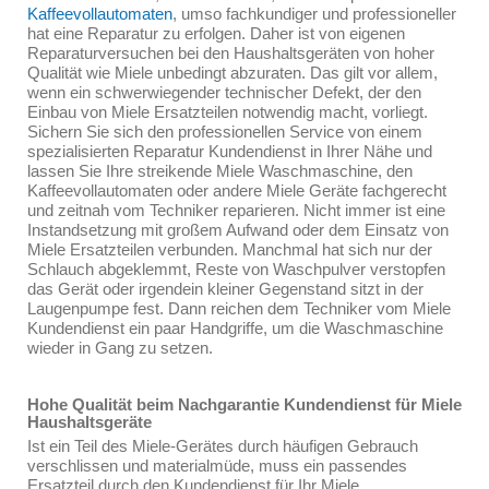
Kaffeevollautomaten
, umso fachkundiger und professioneller
hat eine Reparatur zu erfolgen. Daher ist von eigenen
Reparaturversuchen bei den Haushaltsgeräten von hoher
Qualität wie Miele unbedingt abzuraten. Das gilt vor allem,
wenn ein schwerwiegender technischer Defekt, der den
Einbau von Miele Ersatzteilen notwendig macht, vorliegt.
Sichern Sie sich den professionellen Service von einem
spezialisierten Reparatur Kundendienst in Ihrer Nähe und
lassen Sie Ihre streikende Miele Waschmaschine, den
Kaffeevollautomaten oder andere Miele Geräte fachgerecht
und zeitnah vom Techniker reparieren. Nicht immer ist eine
Instandsetzung mit großem Aufwand oder dem Einsatz von
Miele Ersatzteilen verbunden. Manchmal hat sich nur der
Schlauch abgeklemmt, Reste von Waschpulver verstopfen
das Gerät oder irgendein kleiner Gegenstand sitzt in der
Laugenpumpe fest. Dann reichen dem Techniker vom Miele
Kundendienst ein paar Handgriffe, um die Waschmaschine
wieder in Gang zu setzen.
Hohe Qualität beim Nachgarantie Kundendienst für Miele
Haushaltsgeräte
Ist ein Teil des Miele-Gerätes durch häufigen Gebrauch
verschlissen und materialmüde, muss ein passendes
Ersatzteil durch den Kundendienst für Ihr Miele