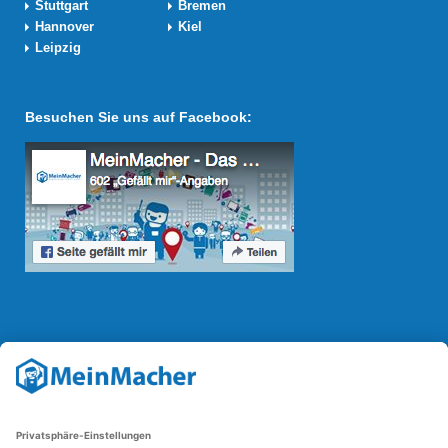
Stuttgart
Bremen
Hannover
Kiel
Leipzig
Besuchen Sie uns auf Facebook:
Reparatur Revolution
Mit der
Reparatur-Revolution
kämpft MeinMacher für bessere
Reparaturbedingungen in Deutschland: Für Produkte, die sich gut
reparieren lassen, für günstigere Ersatzteile und den Erhalt der
reparierenden Betriebe und des Reparatur-Know-hows in
Deutschland.