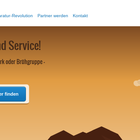
ratur-Revolution
Partner werden
Kontakt
d Service!
rk oder Brühgruppe -
er finden