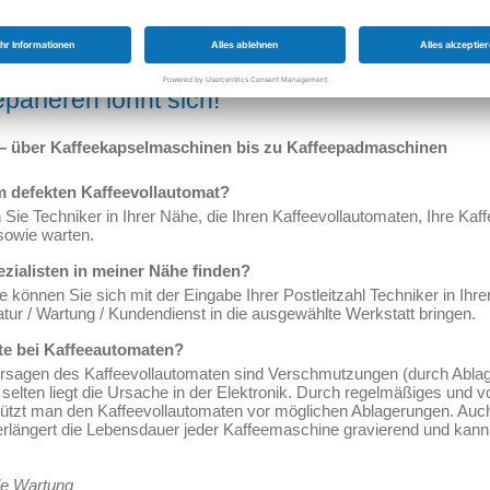
parieren lohnt sich!
— über Kaffeekapselmaschinen bis zu Kaffeepadmaschinen
m defekten Kaffeevollautomat?
 Sie Techniker in Ihrer Nähe, die Ihren Kaffeevollautomaten, Ihre K
sowie warten.
zialisten in meiner Nähe finden?
können Sie sich mit der Eingabe Ihrer Postleitzahl Techniker in Ihr
ur / Wartung / Kundendienst in die ausgewählte Werkstatt bringen.
te bei Kaffeeautomaten?
ersagen des Kaffeevollautomaten sind Verschmutzungen (durch Ablag
selten liegt die Ursache in der Elektronik. Durch regelmäßiges und v
tzt man den Kaffeevollautomaten vor möglichen Ablagerungen. Auch
verlängert die Lebensdauer jeder Kaffeemaschine gravierend und ka
le Wartung