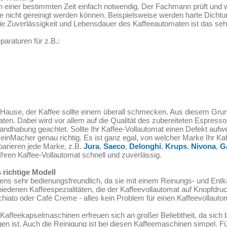
h einer bestimmten Zeit einfach notwendig. Der Fachmann prüft und w
 nicht gereinigt werden können. Beispielsweise werden harte Dichtu
r die Zuverlässigkeit und Lebensdauer des Kaffeeautomaten ist das sehr
paraturen für z.B.:
 Hause, der Kaffee sollte einem überall schmecken. Aus diesem G
aten. Dabei wird vor allem auf die Qualität des zubereiteten Espres
andhabung geachtet. Sollte Ihr Kaffee-Vollautomat einen Defekt aufwe
einMacher genau richtig. Es ist ganz egal, von welcher Marke Ihr Kaf
arieren jede Marke, z.B.
Jura
,
Saeco
,
Delonghi
,
Krups
,
Nivona
,
G
Ihren Kaffee-Vollautomat schnell und zuverlässig.
 richtige Modell
tens sehr bedienungsfreundlich, da sie mit einem Reinungs- und En
edenen Kaffeespezialitäten, die der Kaffeevollautomat auf Knopfdruck 
iato oder Café Creme - alles kein Problem für einen Kaffeevollauto
affeekapselmaschinen erfreuen sich an großer Beliebtheit, da sich 
gen ist. Auch die Reinigung ist bei diesen Kaffeemaschinen simpel. F