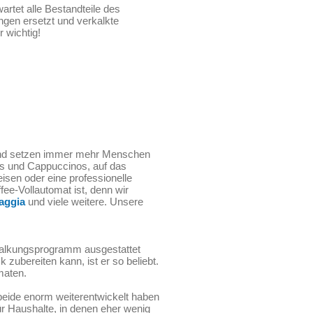
artet alle Bestandteile des
ngen ersetzt und verkalkte
 wichtig!
rund setzen immer mehr Menschen
sos und Cappuccinos, auf das
isen oder eine professionelle
fee-Vollautomat ist, denn wir
aggia
und viele weitere. Unsere
tkalkungsprogramm ausgestattet
zubereiten kann, ist er so beliebt.
maten.
beide enorm weiterentwickelt haben
ür Haushalte, in denen eher wenig