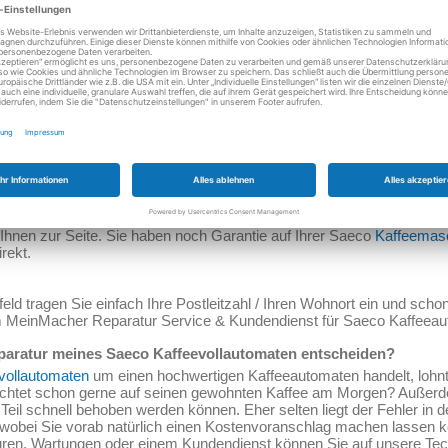
parieren lohnt sich!
ür Kaffeemaschinen
enn meine Saeco Kaffeemaschine defekt ist?
arantiezeit können Sie sich vertrauensvoll an unsere MeinMacher-Te
Ihnen zur Seite. Sie haben noch Garantie auf Ihrer Saeco
Kaffeemas
rekt.
ld tragen Sie einfach Ihre Postleitzahl / Ihren Wohnort ein und scho
m MeinMacher Reparatur Service & Kundendienst für Saeco Kaffeeau
Reparatur meines Saeco Kaffeevollautomaten entscheiden?
vollautomaten
um einen hochwertigen Kaffeeautomaten handelt, lohnt s
ichtet schon gerne auf seinen gewohnten Kaffee am Morgen? Außerd
 Teil schnell behoben werden können. Eher selten liegt der Fehler in 
, wobei Sie vorab natürlich einen Kostenvoranschlag machen lassen 
aturen, Wartungen oder einem Kundendienst können Sie auf unsere Tec