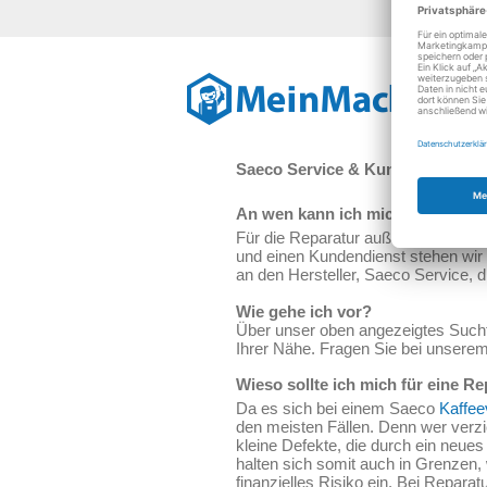
Re
Saeco Service & Kundendienst f
An wen kann ich mich wenden, w
Für die Reparatur außerhalb der G
und einen Kundendienst stehen wir 
an den Hersteller, Saeco Service, di
Wie gehe ich vor?
Über unser oben angezeigtes Suchfe
Ihrer Nähe. Fragen Sie bei unsere
Wieso sollte ich mich für eine 
Da es sich bei einem Saeco
Kaffee
den meisten Fällen. Denn wer verz
kleine Defekte, die durch ein neues
halten sich somit auch in Grenzen
finanzielles Risiko ein. Bei Repar