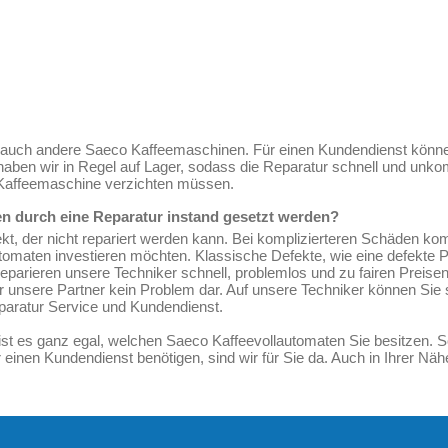
ir auch andere Saeco Kaffeemaschinen. Für einen Kundendienst könn
ben wir in Regel auf Lager, sodass die Reparatur schnell und unkom
o Kaffeemaschine verzichten müssen.
n durch eine Reparatur instand gesetzt werden?
fekt, der nicht repariert werden kann. Bei komplizierteren Schäden k
automaten investieren möchten. Klassische Defekte, wie eine defekte
 reparieren unsere Techniker schnell, problemlos und zu fairen Preis
für unsere Partner kein Problem dar. Auf unsere Techniker können Si
aratur Service und Kundendienst.
t es ganz egal, welchen Saeco Kaffeevollautomaten Sie besitzen. So
 einen Kundendienst benötigen, sind wir für Sie da. Auch in Ihrer Nä