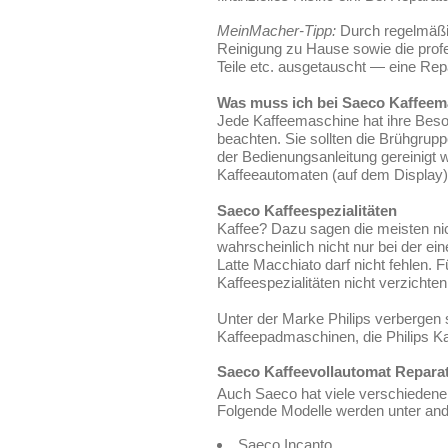
MeinMacher-Tipp:
Durch regelmäßi
Reinigung zu Hause sowie die profe
Teile etc. ausgetauscht — eine Rep
Was muss ich bei Saeco Kaffee
Jede Kaffeemaschine hat ihre Beson
beachten. Sie sollten die Brühgrup
der Bedienungsanleitung gereinigt
Kaffeeautomaten (auf dem Display)
Saeco Kaffeespezialitäten
Kaffee? Dazu sagen die meisten nic
wahrscheinlich nicht nur bei der e
Latte Macchiato darf nicht fehlen. 
Kaffeespezialitäten nicht verzicht
Unter der Marke Philips verbergen
Kaffeepadmaschinen, die Philips Ka
Saeco Kaffeevollautomat Repara
Auch Saeco hat viele verschiedene 
Folgende Modelle werden unter and
Saeco Incanto