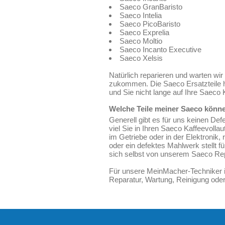
Saeco GranBaristo
Saeco Intelia
Saeco PicoBaristo
Saeco Exprelia
Saeco Moltio
Saeco Incanto Executive
Saeco Xelsis
Natürlich reparieren und warten w
zukommen. Die Saeco Ersatzteile ha
und Sie nicht lange auf Ihre Saec
Welche Teile meiner Saeco könne
Generell gibt es für uns keinen De
viel Sie in Ihren Saeco Kaffeevoll
im Getriebe oder in der Elektronik,
oder ein defektes Mahlwerk stellt 
sich selbst von unserem Saeco Rep
Für unsere MeinMacher-Techniker is
Reparatur, Wartung, Reinigung oder