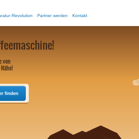
ratur-Revolution
Partner werden
Kontakt
ffeemaschine!
e von
 Nähe!
er finden