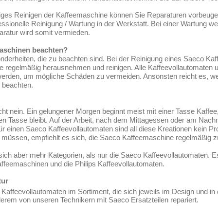
ges Reinigen der Kaffeemaschine können Sie Reparaturen vorbeuge
ssionelle Reinigung / Wartung in der Werkstatt. Bei einer Wartung 
aratur wird somit vermieden.
maschinen beachten?
derheiten, die zu beachten sind. Bei der Reinigung eines Saeco Kaf
pe regelmäßig herausnehmen und reinigen. Alle Kaffeevollautomaten 
 werden, um mögliche Schäden zu vermeiden. Ansonsten reicht es, w
 beachten.
ht nein. Ein gelungener Morgen beginnt meist mit einer Tasse Kaffee,
inen Tasse bleibt. Auf der Arbeit, nach dem Mittagessen oder am Nac
Für einen Saeco Kaffeevollautomaten sind all diese Kreationen kein P
en müssen, empfiehlt es sich, die Saeco Kaffeemaschine regelmäßig z
 sich aber mehr Kategorien, als nur die Saeco Kaffeevollautomaten
ffeemaschinen und die Philips Kaffeevollautomaten.
tur
Kaffeevollautomaten im Sortiment, die sich jeweils im Design und in
erem von unseren Technikern mit Saeco Ersatzteilen repariert.