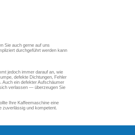
en Sie auch gerne auf uns
pliziert durchgeführt werden kann
ommt jedoch immer darauf an, wie
 Pumpe, defekte Dichtungen, Fehler
en. Auch ein defekter Aufschäumer
e sich verlassen — überzeugen Sie
llte Ihre Kaffeemaschine eine
he zuverlässig und kompetent.