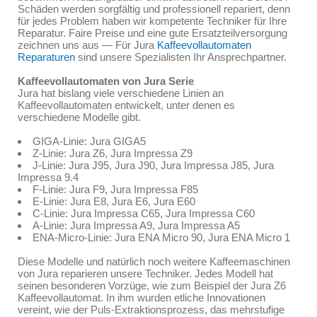
Schäden werden sorgfältig und professionell repariert, denn
für jedes Problem haben wir kompetente Techniker für Ihre
Reparatur. Faire Preise und eine gute Ersatzteilversorgung
zeichnen uns aus — Für Jura
Kaffeevollautomaten
Reparaturen
sind unsere Spezialisten Ihr Ansprechpartner.
Kaffeevollautomaten von Jura Serie
Jura hat bislang viele verschiedene Linien an
Kaffeevollautomaten entwickelt, unter denen es
verschiedene Modelle gibt.
GIGA-Linie: Jura GIGA5
Z-Linie: Jura Z6, Jura Impressa Z9
J-Linie: Jura J95, Jura J90, Jura Impressa J85, Jura
Impressa 9.4
F-Linie: Jura F9, Jura Impressa F85
E-Linie: Jura E8, Jura E6, Jura E60
C-Linie: Jura Impressa C65, Jura Impressa C60
A-Linie: Jura Impressa A9, Jura Impressa A5
ENA-Micro-Linie: Jura ENA Micro 90, Jura ENA Micro 1
Diese Modelle und natürlich noch weitere Kaffeemaschinen
von Jura reparieren unsere Techniker. Jedes Modell hat
seinen besonderen Vorzüge, wie zum Beispiel der Jura Z6
Kaffeevollautomat. In ihm wurden etliche Innovationen
vereint, wie der Puls-Extraktionsprozess, das mehrstufige