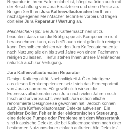
Reparatur in Ihrem Falle rentabel ist, hängt natürlich auch mit
der Beschaffung von Jura Ersatzteilen und deren Preise ab.
Bringen Sie Ihren
Jura Kaffeevollautomaten
bei Ihrem
nächstgelegenen MeinMacher Techniker vorbei und fragen
dort eine
Jura Reparatur / Wartung
an.
MeinMacher-Tipp:
Bei Jura Kaffeemaschinen ist zu
beachten, dass man die Brühgruppe als Komponente nicht
herausnehmen kann, das heißt auch nicht gründlich reinigen
kann. Deshalb empfehlen wir, den Jura Kaffeeautomaten je
nach Nutzung alle ein bis zwei Jahre von einem Fachmann
reinigen zu lassen. Hierfür stehen Ihnen unsere MeinMacher
natürlich auch zur Verfügung.
Jura Kaffeevollautomaten Reparatur
Design, Kaffeequalität, Nachhaltigkeit & Öko-Intelligenz —
aus diesen Kernkompetenzen setzt sich das Firmenportrait
von Jura zusammen. Für gewöhnlich wirken die
Espressovollautomaten von Jura nach vielen Jahren noch
frisch und unverbraucht, weshalb Jura schon etliche
renommierte Designpreise gewonnen hat. Jedoch können
auch Jura Kaffeevollautomaten Defekte aufweisen.
Ein
defekter Boiler, Fehler in der elektronischen Steuerung,
eine defekte Pumpe oder Probleme mit dem Wassertank
,
sind klassische Defekte, die bei Kaffeemaschinen nach einer
bestimmen Nutzungsdauer einfach auftreten. Alle Defekte /