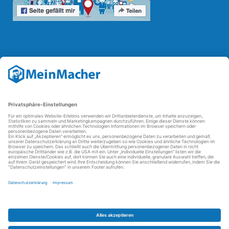
Reparatur Revolution
Mit der
Reparatur-Revolution
kämpft MeinMacher für bessere
Reparaturbedingungen in Deutschland: Für Produkte, die sich gut
reparieren lassen, für günstigere Ersatzteile und den Erhalt der
reparierenden Betriebe und des Reparatur-Know-hows in
Deutschland.
Weitere Informationen
FAQ - häufig gestellte Fragen
Partner werden
Über uns
Impressum
Datenschutz
AGBs
Kontakt
Barrierefreiheit
Partnerportal