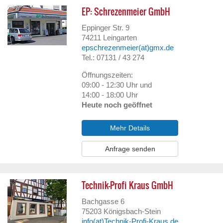
EP: Schrezenmeier GmbH
Eppinger Str. 9
74211
Leingarten
epschrezenmeier(at)gmx.de
Tel.: 07131 / 43 274
Öffnungszeiten:
09:00 - 12:30 Uhr und
14:00 - 18:00 Uhr
Heute noch geöffnet
Mehr Details
Anfrage senden
Technik-Profi Kraus GmbH
Bachgasse 6
75203
Königsbach-Stein
info(at)Technik-Profi-Kraus.de