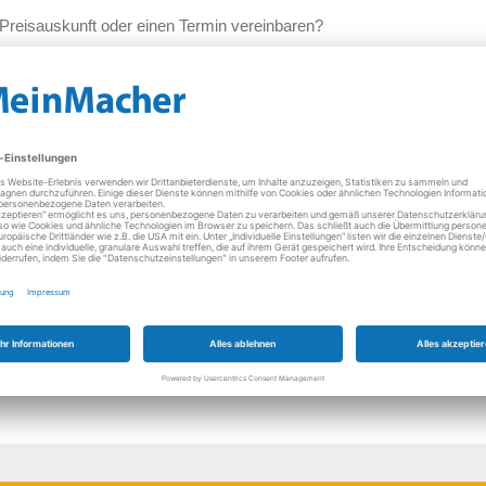
Preisauskunft oder einen Termin vereinbaren?
h sowie über
E-Mail
kontaktieren.
nen zum Thema "
Thermomix Reparatur
".
Sat-Anlagen
Fernsehgeräte
Kleingeräte
Küchenmaschinen