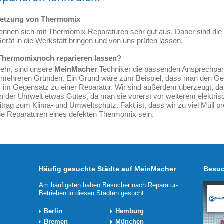
setzung von Thermomix
kennen sich mit Thermomix Reparaturen sehr gut aus. Daher sind die
Gerät in die Werkstatt bringen und von uns prüfen lassen.
 Thermomixnoch reparieren lassen?
mehr, sind unsere
MeinMacher
Techniker die passenden Ansprechpartn
 mehreren Gründen. Ein Grund wäre zum Beispiel, dass man den Gel
, im Gegensatz zu einer Reparatur. Wir sind außerdem überzeugt, da
man der Umwelt etwas Gutes, da man sie vorerst vor weiterem elektris
trag zum Klima- und Umweltschutz. Fakt ist, dass wir zu viel Müll pro
e Reparaturen eines defekten Thermomix sein.
Häufig gesuchte Städte auf MeinMacher
Besuc
Am häufigsten haben Besucher nach Reparatur-
Betrieben in diesen Städten gesucht:
Berlin
Hamburg
Bremen
München