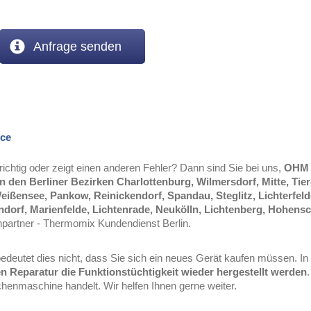
Anfrage senden
ice
richtig oder zeigt einen anderen Fehler? Dann sind Sie bei uns,
OHM 
In den Berliner Bezirken Charlottenburg, Wilmersdorf, Mitte, Tie
ißensee, Pankow, Reinickendorf, Spandau, Steglitz, Lichterfeld
ndorf, Marienfelde, Lichtenrade, Neukölln, Lichtenberg, Hohen
chpartner - Thermomix Kundendienst Berlin.
edeutet dies nicht, dass Sie sich ein neues Gerät kaufen müssen. In 
n Reparatur die Funktionstüchtigkeit wieder hergestellt werden
enmaschine handelt. Wir helfen Ihnen gerne weiter.