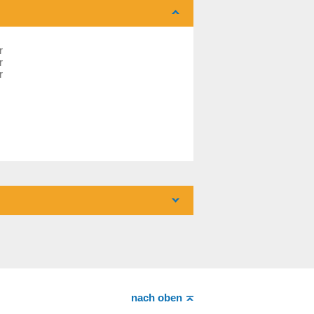
r
r
r
nach oben