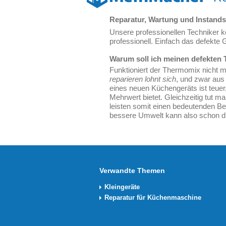
Reparatur, Wartung und Instand
Unsere professionellen Techniker 
professionell. Einfach das defekte 
Warum soll ich meinen defekten
Funktioniert der Thermomix nicht 
reparieren lohnt sich
, und zwar aus
eines neuen Küchengeräts ist teuer
Mehrwert bietet. Gleichzeitig tut 
leisten somit einen bedeutenden Bei
bessere Umwelt kann also schon di
Verwandte Themen
Kleingeräte
Reparatur für Küchenmaschine