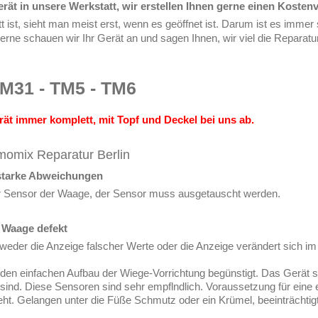
rät in unsere Werkstatt, wir erstellen Ihnen gerne einen Kosten
ist, sieht man meist erst, wenn es geöffnet ist. Darum ist es immer s
erne schauen wir Ihr Gerät an und sagen Ihnen, wir viel die Reparatu
TM31 - TM5 - TM6
erät immer komplett, mit Topf und Deckel bei uns ab.
momix Reparatur Berlin
starke Abweichungen
er Sensor der Waage, der Sensor muss ausgetauscht werden.
 Waage defekt
ntweder die Anzeige falscher Werte oder die Anzeige verändert sich i
h den einfachen Aufbau der Wiege-Vorrichtung begünstigt. Das Gerät s
sind. Diese Sensoren sind sehr empflndlich. Voraussetzung für eine 
ht. Gelangen unter die Füße Schmutz oder ein Krümel, beeinträchtig