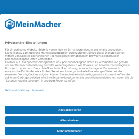
Reparatur Revolution
Mit der
Reparatur-Revolution
kämpft MeinMacher für bessere
Reparaturbedingungen in Deutschland: Für Produkte, die sich gut
reparieren lassen, für günstigere Ersatzteile und den Erhalt der
reparierenden Betriebe und des Reparatur-Know-hows in
Deutschland.
Weitere Informationen
FAQ - häufig gestellte Fragen
Partner werden
Über uns
Impressum
Datenschutz
AGBs
Kontakt
Barrierefreiheit
Partnerportal