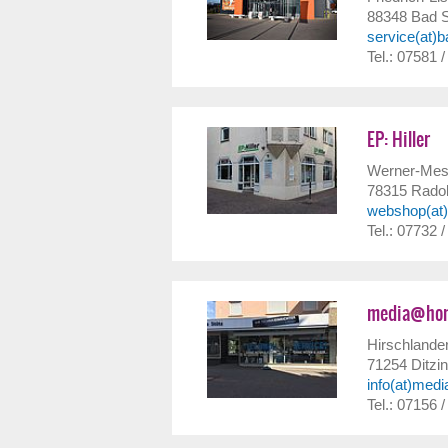
88348
Bad 
service(at)
Tel.: 07581 
EP: Hiller
Werner-Mes
78315
Radol
webshop(at)e
Tel.: 07732 /
media@hom
Hirschlander
71254
Ditzi
info(at)med
Tel.: 07156 