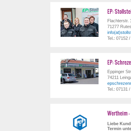
EP: Stollste
Flachterstr. 
71277
Rute
info(at)stoll
Tel.: 07152 
EP: Schrez
Eppinger Str
74211
Leing
epschrezen
Tel.: 07131 
Wertheim - 
Liebe Kunde
Termin unte