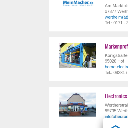
Am Marktpla
97877
Wert
wertheim(at
Tel.: 0171 -
Markenprof
Königstraße
95028
Hof
home-electro
Tel.: 09281 
Electronics
Wertherstra
99735
Wert
info(at)euro
Tel.: 03631 