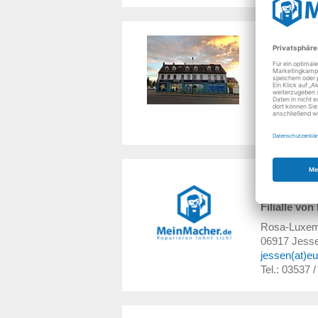
Otmar Sch
Dessauer St
06886
Witte
juergen.daeh
Tel.: 03491 
Mobil: 0171
Euronics S
Filialle vo
Rosa-Luxemb
06917
Jess
jessen(at)eu
Tel.: 03537 