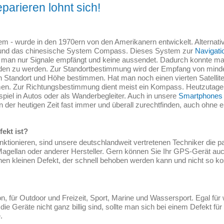
parieren lohnt sich!
m - wurde in den 1970ern von den Amerikanern entwickelt. Alternati
und das chinesische System Compass. Dieses System zur
Navigati
ass man nur Signale empfängt und keine aussendet. Dadurch konnte m
den zu werden. Zur Standortbestimmung wird der Empfang von mind
 Standort und Höhe bestimmen. Hat man noch einen vierten Satelli
en. Zur Richtungsbestimmung dient meist ein Kompass. Heutzutag
spiel in Autos oder als Wanderbegleiter. Auch in unsere
Smartphones
 der heutigen Zeit fast immer und überall zurechtfinden, auch ohne e
ekt ist?
nktionieren, sind unsere deutschlandweit vertretenen Techniker die 
Magellan oder anderer Hersteller. Gern können Sie Ihr GPS-Gerät au
nen kleinen Defekt, der schnell behoben werden kann und nicht so kos
on, für Outdoor und Freizeit, Sport, Marine und Wassersport. Egal fü
a die Geräte nicht ganz billig sind, sollte man sich bei einem Defekt f
.