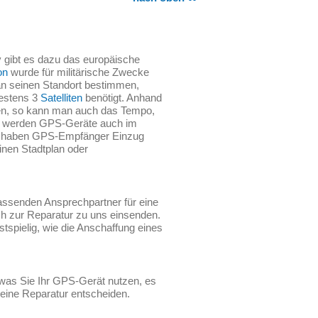
v gibt es dazu das europäische
on
wurde für militärische Zwecke
an seinen Standort bestimmen,
estens 3
Satelliten
benötigt. Anhand
ten, so kann man auch das Tempo,
e werden GPS-Geräte auch im
haben GPS-Empfänger Einzug
inen Stadtplan oder
passenden Ansprechpartner für eine
ch zur Reparatur zu uns einsenden.
tspielig, wie die Anschaffung eines
r was Sie Ihr GPS-Gerät nutzen, es
ür eine Reparatur entscheiden.