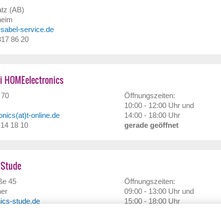
tz (AB)
heim
)sabel-service.de
 317 86 20
i HOMEelectronics
 70
Öffnungszeiten:
10:00 - 12:00 Uhr und
nics(at)t-online.de
14:00 - 18:00 Uhr
/ 14 18 10
gerade geöffnet
 Stude
ße 45
Öffnungszeiten:
her
09:00 - 13:00 Uhr und
nics-stude.de
15:00 - 18:00 Uhr
/ 60 12 31
gerade geöffnet