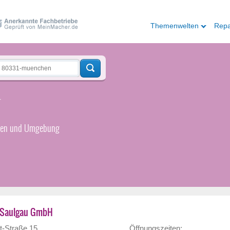
Themenwelten
Repa
r
hen und Umgebung
 Saulgau GmbH
st-Straße 15
Öffnungszeiten: