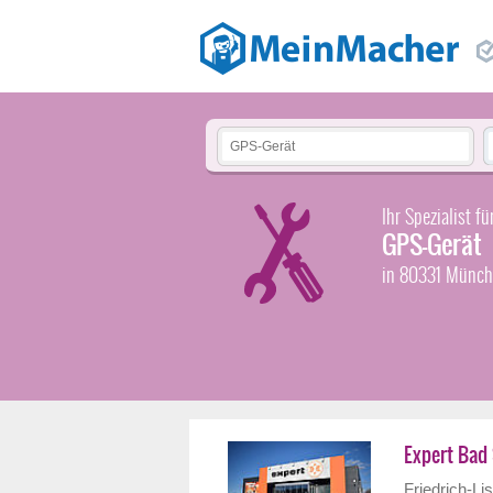
Ihr Spezialist fü
GPS-Gerät
in 80331 Münc
Expert Bad
Friedrich-Li