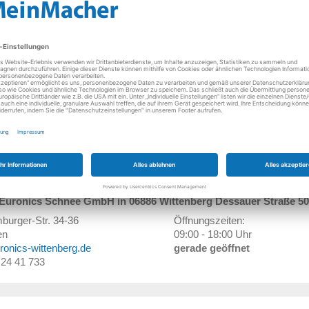
nee GmbH
raße 50
Öffnungszeiten:
nberg
08:00 - 18:00 Uhr
ne(at)euronics-wittenberg.de
gerade geöffnet
/ 67815 0
7219635
chnee
n Euronics Schnee GmbH in 06886 Wittenberg Dessauer Straße 50
urger-Str. 34-36
Öffnungszeiten:
en
09:00 - 18:00 Uhr
ronics-wittenberg.de
gerade geöffnet
/ 24 41 733