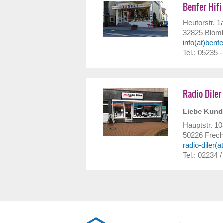
Benfer Hifi
Heutorstr. 1
32825
Blom
info(at)benf
Tel.: 05235 
Radio Diler
Liebe Kunde
Hauptstr. 10
50226
Frec
radio-diler(
Tel.: 02234 