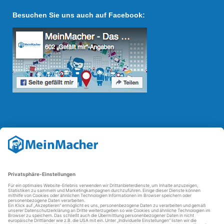
Besuchen Sie uns auch auf Facebook:
Reparatur Revolution
Mit der
Reparatur-Revolution
kämpft MeinMacher für bessere
Reparaturbedingungen in Deutschland: Für Produkte, die sich gut
reparieren lassen, für günstigere Ersatzteile und den Erhalt der
reparierenden Betriebe und des Reparatur-Know-hows in
Deutschland.
Weitere Informationen
FAQ - häufig gestellte Fragen