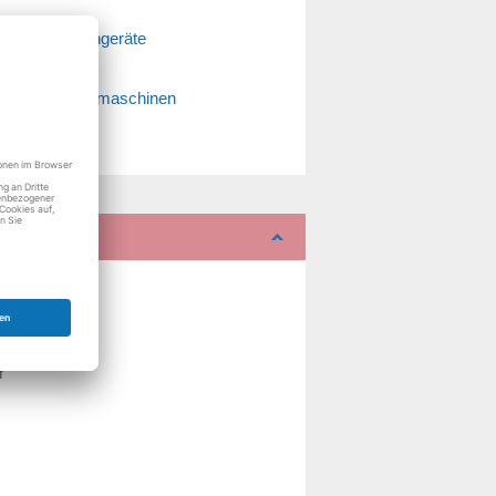
Fernsehgeräte
Küchenmaschinen
r
r
r
r
r