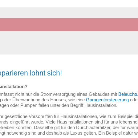
parieren lohnt sich!
installation?
umfasst nicht nur die Stromversorgung eines Gebäudes mit
Beleucht
ng oder Überwachung des Hauses, wie eine
Garagentorsteuerung
oder
en oder Pumpen fallen unter den Begriff Hausinstallation.
gesetzliche Vorschriften für Hausinstallationen, wie zum Beispiel di
ds eingeführt wurde. Viele Hausinstallationen sind für uns lebensno
etreiben könnten. Dasselbe gilt für den Durchlauferhitzer, der für wa
ingt notwendig sind und deshalb als Luxus gelten. Ein Beispiel dafür 