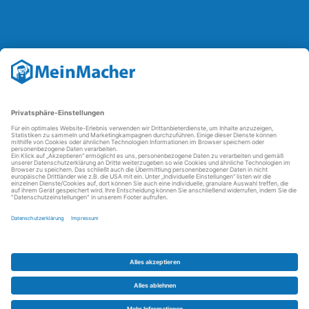
Reparatur Revolution
Mit der
Reparatur-Revolution
kämpft MeinMacher für bessere
Reparaturbedingungen in Deutschland: Für Produkte, die sich gut
reparieren lassen, für günstigere Ersatzteile und den Erhalt der
reparierenden Betriebe und des Reparatur-Know-hows in
Deutschland.
Weitere Informationen
FAQ - häufig gestellte Fragen
Partner werden
Über uns
Impressum
Datenschutz
AGBs
Kontakt
Barrierefreiheit
Partnerportal