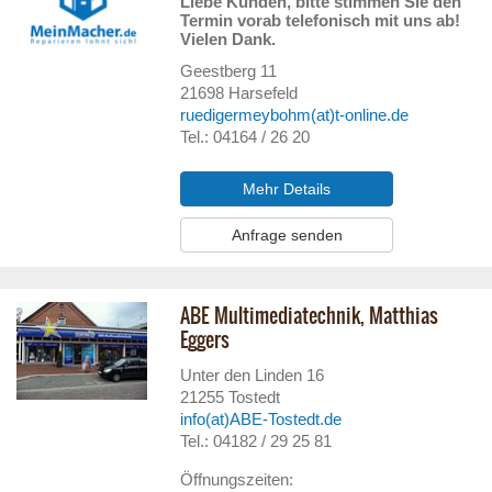
Liebe Kunden, bitte stimmen Sie den
Termin vorab telefonisch mit uns ab!
Vielen Dank.
Geestberg 11
21698
Harsefeld
ruedigermeybohm(at)t-online.de
Tel.: 04164 / 26 20
Mehr Details
Anfrage senden
ABE Multimediatechnik, Matthias
Eggers
Unter den Linden 16
21255
Tostedt
info(at)ABE-Tostedt.de
Tel.: 04182 / 29 25 81
Öffnungszeiten: