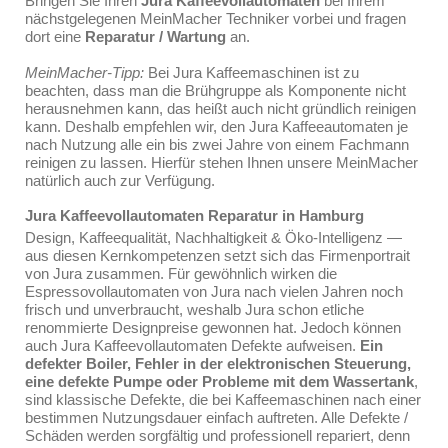
Bringen Sie Ihren
Jura Kaffeevollautomaten
bei Ihrem
nächstgelegenen MeinMacher Techniker vorbei und fragen
dort eine
Reparatur / Wartung
an.
MeinMacher-Tipp:
Bei Jura Kaffeemaschinen ist zu
beachten, dass man die Brühgruppe als Komponente nicht
herausnehmen kann, das heißt auch nicht gründlich reinigen
kann. Deshalb empfehlen wir, den Jura Kaffeeautomaten je
nach Nutzung alle ein bis zwei Jahre von einem Fachmann
reinigen zu lassen. Hierfür stehen Ihnen unsere MeinMacher
natürlich auch zur Verfügung.
Jura Kaffeevollautomaten Reparatur in Hamburg
Design, Kaffeequalität, Nachhaltigkeit & Öko-Intelligenz —
aus diesen Kernkompetenzen setzt sich das Firmenportrait
von Jura zusammen. Für gewöhnlich wirken die
Espressovollautomaten von Jura nach vielen Jahren noch
frisch und unverbraucht, weshalb Jura schon etliche
renommierte Designpreise gewonnen hat. Jedoch können
auch Jura Kaffeevollautomaten Defekte aufweisen.
Ein
defekter Boiler, Fehler in der elektronischen Steuerung,
eine defekte Pumpe oder Probleme mit dem Wassertank
,
sind klassische Defekte, die bei Kaffeemaschinen nach einer
bestimmen Nutzungsdauer einfach auftreten. Alle Defekte /
Schäden werden sorgfältig und professionell repariert, denn