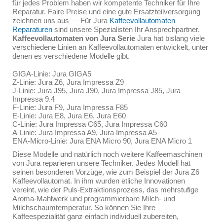
für jedes Problem haben wir kompetente Techniker für Ihre
Reparatur. Faire Preise und eine gute Ersatzteilversorgung
zeichnen uns aus — Für Jura
Kaffeevollautomaten
Reparaturen
sind unsere Spezialisten Ihr Ansprechpartner.
Kaffeevollautomaten von Jura Serie
Jura hat bislang viele
verschiedene Linien an Kaffeevollautomaten entwickelt, unter
denen es verschiedene Modelle gibt.
GIGA-Linie: Jura GIGA5
Z-Linie: Jura Z6, Jura Impressa Z9
J-Linie: Jura J95, Jura J90, Jura Impressa J85, Jura
Impressa 9.4
F-Linie: Jura F9, Jura Impressa F85
E-Linie: Jura E8, Jura E6, Jura E60
C-Linie: Jura Impressa C65, Jura Impressa C60
A-Linie: Jura Impressa A9, Jura Impressa A5
ENA-Micro-Linie: Jura ENA Micro 90, Jura ENA Micro 1
Diese Modelle und natürlich noch weitere Kaffeemaschinen
von Jura reparieren unsere Techniker. Jedes Modell hat
seinen besonderen Vorzüge, wie zum Beispiel der Jura Z6
Kaffeevollautomat. In ihm wurden etliche Innovationen
vereint, wie der Puls-Extraktionsprozess, das mehrstufige
Aroma-Mahlwerk und programmierbare Milch- und
Milchschaumtemperatur. So können Sie Ihre
Kaffeespezialität ganz einfach individuell zubereiten,