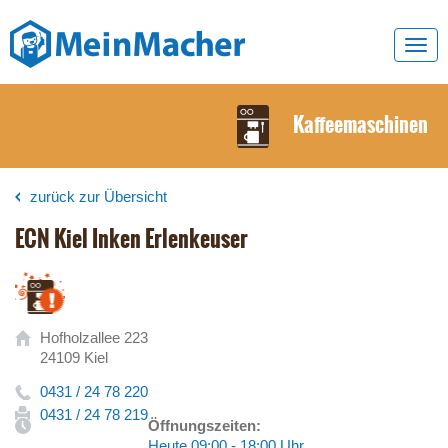
Toggl
navig
Kaffeemaschinen
zurück zur Übersicht
ECN Kiel Inken Erlenkeuser
Hofholzallee 223
24109 Kiel
0431 / 24 78 220
0431 / 24 78 219
Öffnungszeiten:
Heute 09:00 - 18:00 Uhr