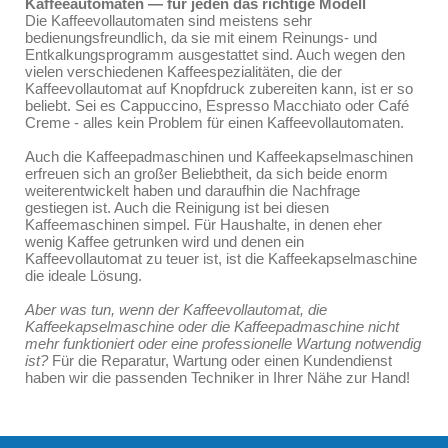
Kaffeeautomaten — für jeden das richtige Modell
Die Kaffeevollautomaten sind meistens sehr
bedienungsfreundlich, da sie mit einem Reinungs- und
Entkalkungsprogramm ausgestattet sind. Auch wegen den
vielen verschiedenen Kaffeespezialitäten, die der
Kaffeevollautomat auf Knopfdruck zubereiten kann, ist er so
beliebt. Sei es Cappuccino, Espresso Macchiato oder Café
Creme - alles kein Problem für einen Kaffeevollautomaten.
Auch die Kaffeepadmaschinen und Kaffeekapselmaschinen
erfreuen sich an großer Beliebtheit, da sich beide enorm
weiterentwickelt haben und daraufhin die Nachfrage
gestiegen ist. Auch die Reinigung ist bei diesen
Kaffeemaschinen simpel. Für Haushalte, in denen eher
wenig Kaffee getrunken wird und denen ein
Kaffeevollautomat zu teuer ist, ist die Kaffeekapselmaschine
die ideale Lösung.
Aber was tun, wenn der Kaffeevollautomat, die
Kaffeekapselmaschine oder die Kaffeepadmaschine nicht
mehr funktioniert oder eine professionelle Wartung notwendig
ist?
Für die Reparatur, Wartung oder einen Kundendienst
haben wir die passenden Techniker in Ihrer Nähe zur Hand!