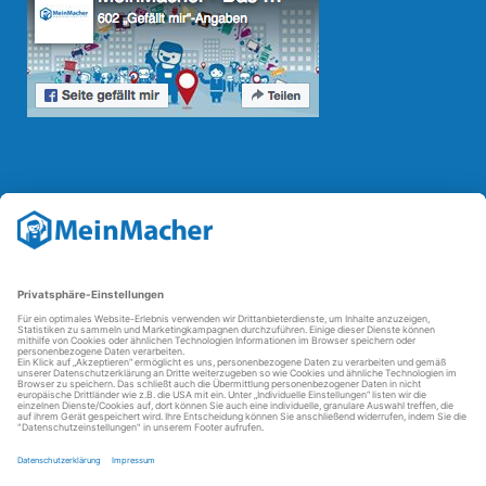
Reparatur Revolution
Mit der
Reparatur-Revolution
kämpft MeinMacher für bessere
Reparaturbedingungen in Deutschland: Für Produkte, die sich gut
reparieren lassen, für günstigere Ersatzteile und den Erhalt der
reparierenden Betriebe und des Reparatur-Know-hows in
Deutschland.
Weitere Informationen
FAQ - häufig gestellte Fragen
Partner werden
Über uns