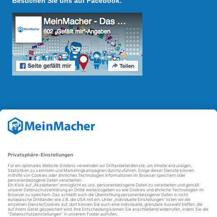
Besuchen Sie uns auf Facebook:
Reparatur Revolution
Mit der
Reparatur-Revolution
kämpft MeinMacher für bessere
Reparaturbedingungen in Deutschland: Für Produkte, die sich gut
reparieren lassen, für günstigere Ersatzteile und den Erhalt der
reparierenden Betriebe und des Reparatur-Know-hows in
Deutschland.
Weitere Informationen
FAQ - häufig gestellte Fragen
Partner werden
Über uns