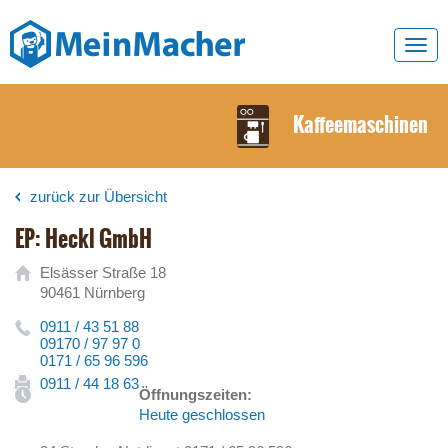
Toggl
navig
Kaffeemaschinen
zurück zur Übersicht
EP: Heckl GmbH
Elsässer Straße 18
90461 Nürnberg
0911 / 43 51 88
09170 / 97 97 0
0171 / 65 96 596
0911 / 44 18 63
Öffnungszeiten:
Heute geschlossen