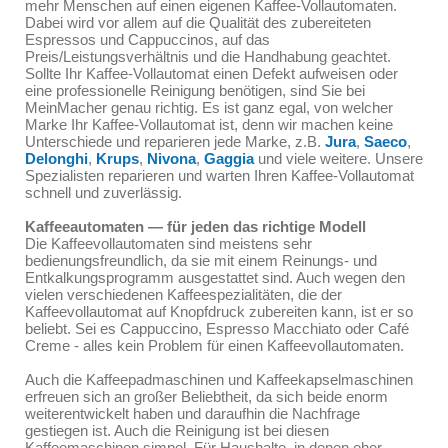
mehr Menschen auf einen eigenen Kaffee-Vollautomaten.
Dabei wird vor allem auf die Qualität des zubereiteten
Espressos und Cappuccinos, auf das
Preis/Leistungsverhältnis und die Handhabung geachtet.
Sollte Ihr Kaffee-Vollautomat einen Defekt aufweisen oder
eine professionelle Reinigung benötigen, sind Sie bei
MeinMacher genau richtig. Es ist ganz egal, von welcher
Marke Ihr Kaffee-Vollautomat ist, denn wir machen keine
Unterschiede und reparieren jede Marke, z.B.
Jura
,
Saeco
,
Delonghi
,
Krups
,
Nivona
,
Gaggia
und viele weitere. Unsere
Spezialisten reparieren und warten Ihren Kaffee-Vollautomat
schnell und zuverlässig.
Kaffeeautomaten — für jeden das richtige Modell
Die Kaffeevollautomaten sind meistens sehr
bedienungsfreundlich, da sie mit einem Reinungs- und
Entkalkungsprogramm ausgestattet sind. Auch wegen den
vielen verschiedenen Kaffeespezialitäten, die der
Kaffeevollautomat auf Knopfdruck zubereiten kann, ist er so
beliebt. Sei es Cappuccino, Espresso Macchiato oder Café
Creme - alles kein Problem für einen Kaffeevollautomaten.
Auch die Kaffeepadmaschinen und Kaffeekapselmaschinen
erfreuen sich an großer Beliebtheit, da sich beide enorm
weiterentwickelt haben und daraufhin die Nachfrage
gestiegen ist. Auch die Reinigung ist bei diesen
Kaffeemaschinen simpel. Für Haushalte, in denen eher