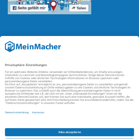
Reparatur Revolution
Mit der
Reparatur-Revolution
kämpft MeinMacher für bessere
Reparaturbedingungen in Deutschland: Für Produkte, die sich gut
reparieren lassen, für günstigere Ersatzteile und den Erhalt der
reparierenden Betriebe und des Reparatur-Know-hows in
Deutschland.
Weitere Informationen
FAQ - häufig gestellte Fragen
Partner werden
Über uns
Impressum
Datenschutz
AGBs
Kontakt