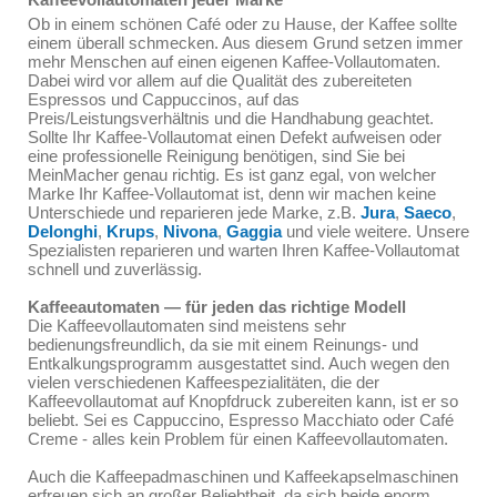
Ob in einem schönen Café oder zu Hause, der Kaffee sollte
einem überall schmecken. Aus diesem Grund setzen immer
mehr Menschen auf einen eigenen Kaffee-Vollautomaten.
Dabei wird vor allem auf die Qualität des zubereiteten
Espressos und Cappuccinos, auf das
Preis/Leistungsverhältnis und die Handhabung geachtet.
Sollte Ihr Kaffee-Vollautomat einen Defekt aufweisen oder
eine professionelle Reinigung benötigen, sind Sie bei
MeinMacher genau richtig. Es ist ganz egal, von welcher
Marke Ihr Kaffee-Vollautomat ist, denn wir machen keine
Unterschiede und reparieren jede Marke, z.B.
Jura
,
Saeco
,
Delonghi
,
Krups
,
Nivona
,
Gaggia
und viele weitere. Unsere
Spezialisten reparieren und warten Ihren Kaffee-Vollautomat
schnell und zuverlässig.
Kaffeeautomaten — für jeden das richtige Modell
Die Kaffeevollautomaten sind meistens sehr
bedienungsfreundlich, da sie mit einem Reinungs- und
Entkalkungsprogramm ausgestattet sind. Auch wegen den
vielen verschiedenen Kaffeespezialitäten, die der
Kaffeevollautomat auf Knopfdruck zubereiten kann, ist er so
beliebt. Sei es Cappuccino, Espresso Macchiato oder Café
Creme - alles kein Problem für einen Kaffeevollautomaten.
Auch die Kaffeepadmaschinen und Kaffeekapselmaschinen
erfreuen sich an großer Beliebtheit, da sich beide enorm