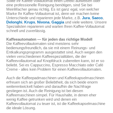
Sollte Ihr Kaffee-Vollautomat einen Defekt aufweisen oder
eine professionelle Reinigung benötigen, sind Sie bei
MeinMacher genau richtig. Es ist ganz egal, von welcher
Marke Ihr Kaffee-Vollautomat ist, denn wir machen keine
Unterschiede und reparieren jede Marke, z.B.
Jura
,
Saeco
,
Delonghi
,
Krups
,
Nivona
,
Gaggia
und viele weitere. Unsere
Spezialisten reparieren und warten Ihren Kaffee-Vollautomat
schnell und zuverlässig.
Kaffeeautomaten — für jeden das richtige Modell
Die Kaffeevollautomaten sind meistens sehr
bedienungsfreundlich, da sie mit einem Reinungs- und
Entkalkungsprogramm ausgestattet sind. Auch wegen den
vielen verschiedenen Kaffeespezialitäten, die der
Kaffeevollautomat auf Knopfdruck zubereiten kann, ist er so
beliebt. Sei es Cappuccino, Espresso Macchiato oder Café
Creme - alles kein Problem für einen Kaffeevollautomaten.
Auch die Kaffeepadmaschinen und Kaffeekapselmaschinen
erfreuen sich an großer Beliebtheit, da sich beide enorm
weiterentwickelt haben und daraufhin die Nachfrage
gestiegen ist. Auch die Reinigung ist bei diesen
Kaffeemaschinen simpel. Für Haushalte, in denen eher
wenig Kaffee getrunken wird und denen ein
Kaffeevollautomat zu teuer ist, ist die Kaffeekapselmaschine
die ideale Lösung.