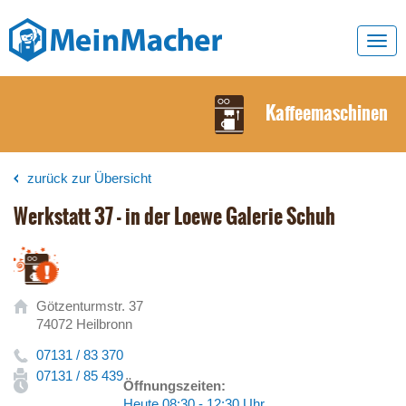
Toggl
navig
Kaffeemaschinen
zurück zur Übersicht
Werkstatt 37 - in der Loewe Galerie Schuh
Götzenturmstr. 37
74072 Heilbronn
07131 / 83 370
07131 / 85 439
Öffnungszeiten:
Heute 08:30 - 12:30 Uhr