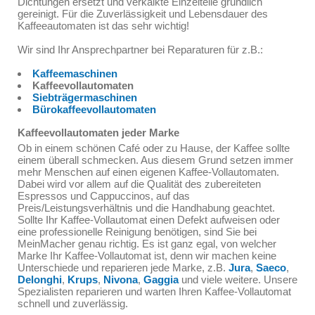
Dichtungen ersetzt und verkalkte Einzelteile gründlich
gereinigt. Für die Zuverlässigkeit und Lebensdauer des
Kaffeeautomaten ist das sehr wichtig!
Wir sind Ihr Ansprechpartner bei Reparaturen für z.B.:
Kaffeemaschinen
Kaffeevollautomaten
Siebträgermaschinen
Bürokaffeevollautomaten
Kaffeevollautomaten jeder Marke
Ob in einem schönen Café oder zu Hause, der Kaffee sollte
einem überall schmecken. Aus diesem Grund setzen immer
mehr Menschen auf einen eigenen Kaffee-Vollautomaten.
Dabei wird vor allem auf die Qualität des zubereiteten
Espressos und Cappuccinos, auf das
Preis/Leistungsverhältnis und die Handhabung geachtet.
Sollte Ihr Kaffee-Vollautomat einen Defekt aufweisen oder
eine professionelle Reinigung benötigen, sind Sie bei
MeinMacher genau richtig. Es ist ganz egal, von welcher
Marke Ihr Kaffee-Vollautomat ist, denn wir machen keine
Unterschiede und reparieren jede Marke, z.B.
Jura
,
Saeco
,
Delonghi
,
Krups
,
Nivona
,
Gaggia
und viele weitere. Unsere
Spezialisten reparieren und warten Ihren Kaffee-Vollautomat
schnell und zuverlässig.