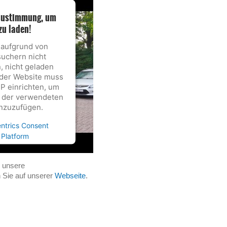
 Zustimmung, um
zu laden!
f aufgrund von
suchern nicht
, nicht geladen
 der Website muss
P einrichten, um
te der verwendeten
nzuzufügen.
ntrics Consent
Platform
d unsere
 Sie auf unserer
Webseite
.