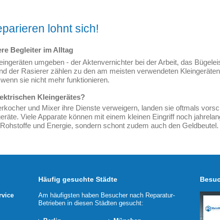
parieren lohnt sich!
re Begleiter im Alltag
Kleingeräten umgeben - der Aktenvernichter bei der Arbeit, das Bügel
nd der Rasierer zählen zu den am meisten verwendeten Kleingeräten i
, wenn sie nicht mehr funktionieren.
lektrischen Kleingerätes?
erkocher und Mixer ihre Dienste verweigern, landen sie oftmals vorschn
geräte. Viele Apparate können mit einem kleinen Eingriff noch jahre
ur Rohstoffe und Energie, sondern schont zudem auch den Geldbeutel.
Häufig gesuchte Städte
Besuc
rvice
Am häufigsten haben Besucher nach Reparatur-
Betrieben in diesen Städten gesucht: