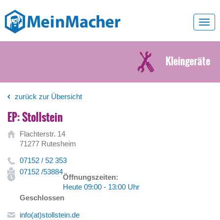
Toggl
navig
Kleingeräte
zurück zur Übersicht
EP: Stollstein
Flachterstr. 14
71277 Rutesheim
07152 / 52 353
07152 /53884
Öffnungszeiten:
Heute 09:00 - 13:00 Uhr
Geschlossen
info(at)stollstein.de