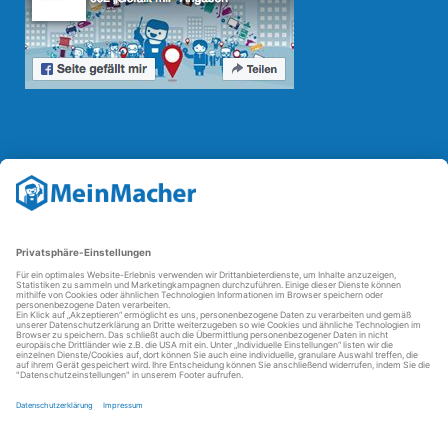
Reparatur Revolution
Mit der
Reparatur-Revolution
kämpft MeinMacher für bessere
Reparaturbedingungen in Deutschland: Für Produkte, die sich gut
reparieren lassen, für günstigere Ersatzteile und den Erhalt der
reparierenden Betriebe und des Reparatur-Know-hows in
Deutschland.
Weitere Informationen
FAQ - häufig gestellte Fragen
Partner werden
Über uns