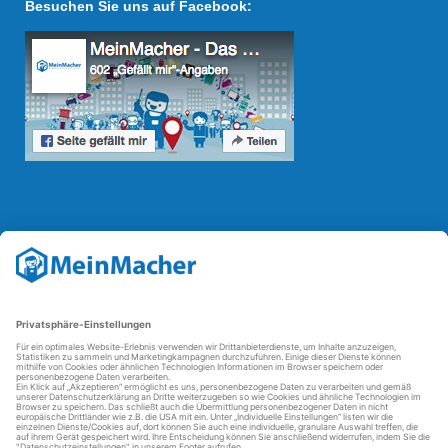
Besuchen Sie uns auf Facebook:
Reparatur Revolution
Mit der
Reparatur-Revolution
kämpft MeinMacher für bessere
Reparaturbedingungen in Deutschland: Für Produkte, die sich gut
reparieren lassen, für günstigere Ersatzteile und den Erhalt der
reparierenden Betriebe und des Reparatur-Know-hows in
Deutschland.
Weitere Informationen
FAQ - häufig gestellte Fragen
Partner werden
Über uns