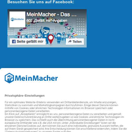
Besuchen Sie uns auf Facebook:
Reparatur Revolution
Mit der
Reparatur-Revolution
kämpft MeinMacher für bessere
Reparaturbedingungen in Deutschland: Für Produkte, die sich gut
reparieren lassen, für günstigere Ersatzteile und den Erhalt der
reparierenden Betriebe und des Reparatur-Know-hows in
Deutschland.
Weitere Informationen
FAQ - häufig gestellte Fragen
Partner werden
Über uns