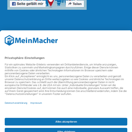
Reparatur Revolution
Mit der
Reparatur-Revolution
kämpft MeinMacher für bessere
Reparaturbedingungen in Deutschland: Für Produkte, die sich gut
reparieren lassen, für günstigere Ersatzteile und den Erhalt der
reparierenden Betriebe und des Reparatur-Know-hows in
Deutschland.
Weitere Informationen
FAQ - häufig gestellte Fragen
Partner werden
Über uns
Impressum
Datenschutz
AGBs
Kontakt
Barrierefreiheit
Partnerportal