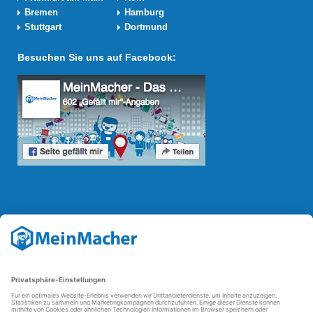
Bremen
Hamburg
Stuttgart
Dortmund
Besuchen Sie uns auf Facebook:
Reparatur Revolution
Mit der
Reparatur-Revolution
kämpft MeinMacher für bessere
Reparaturbedingungen in Deutschland: Für Produkte, die sich gut
reparieren lassen, für günstigere Ersatzteile und den Erhalt der
reparierenden Betriebe und des Reparatur-Know-hows in
Deutschland.
Weitere Informationen