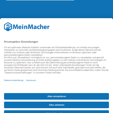
Reparatur Revolution
Mit der
Reparatur-Revolution
kämpft MeinMacher für bessere
Reparaturbedingungen in Deutschland: Für Produkte, die sich gut
reparieren lassen, für günstigere Ersatzteile und den Erhalt der
reparierenden Betriebe und des Reparatur-Know-hows in
Deutschland.
Weitere Informationen
FAQ - häufig gestellte Fragen
Partner werden
Über uns
Impressum
Datenschutz
AGBs
Kontakt
Barrierefreiheit
Partnerportal