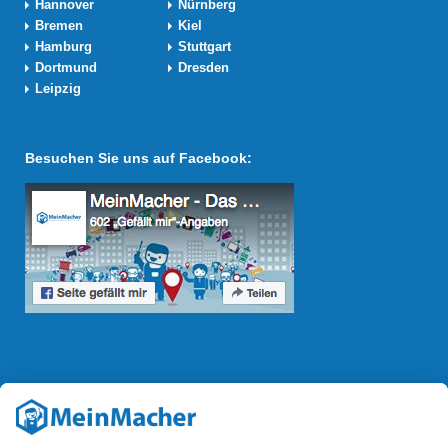
Hannover
Nürnberg
Bremen
Kiel
Hamburg
Stuttgart
Dortmund
Dresden
Leipzig
Besuchen Sie uns auf Facebook:
Reparatur Revolution
Mit der
Reparatur-Revolution
kämpft MeinMacher für bessere
Reparaturbedingungen in Deutschland: Für Produkte, die sich gut