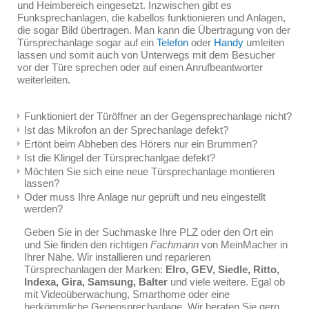
und Heimbereich eingesetzt. Inzwischen gibt es
Funksprechanlagen, die kabellos funktionieren und Anlagen,
die sogar Bild übertragen. Man kann die Übertragung von der
Türsprechanlage sogar auf ein
Telefon
oder
Handy
umleiten
lassen und somit auch von Unterwegs mit dem Besucher
vor der Türe sprechen oder auf einen Anrufbeantworter
weiterleiten.
Funktioniert der Türöffner an der Gegensprechanlage nicht?
Ist das Mikrofon an der Sprechanlage defekt?
Ertönt beim Abheben des Hörers nur ein Brummen?
Ist die Klingel der Türsprechanlgae defekt?
Möchten Sie sich eine neue Türsprechanlage montieren
lassen?
Oder muss Ihre Anlage nur geprüft und neu eingestellt
werden?
Geben Sie in der Suchmaske Ihre PLZ oder den Ort ein
und Sie finden den richtigen
Fachmann
von MeinMacher in
Ihrer Nähe. Wir installieren und reparieren
Türsprechanlagen der Marken:
Elro, GEV, Siedle, Ritto,
Indexa, Gira, Samsung, Balter
und viele weitere. Egal ob
mit Videoüberwachung, Smarthome oder eine
herkömmliche Gegensprechanlage. Wir beraten Sie gern.