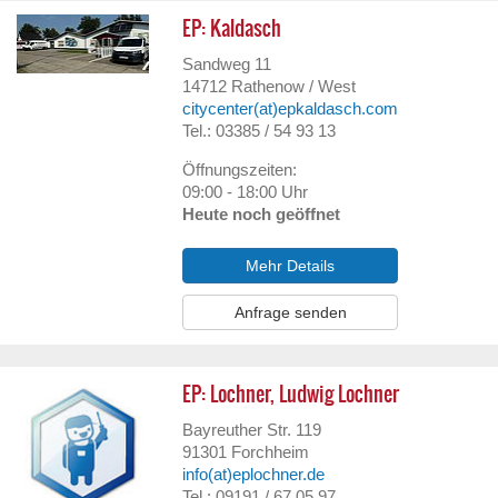
EP: Kaldasch
Sandweg 11
14712
Rathenow / West
citycenter(at)epkaldasch.com
Tel.: 03385 / 54 93 13
Öffnungszeiten:
09:00 - 18:00 Uhr
Heute noch geöffnet
Mehr Details
Anfrage senden
EP: Lochner, Ludwig Lochner
Bayreuther Str. 119
91301
Forchheim
info(at)eplochner.de
Tel.: 09191 / 67 05 97