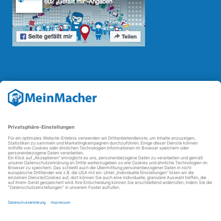
Reparatur Revolution
Mit der
Reparatur-Revolution
kämpft MeinMacher für bessere
Reparaturbedingungen in Deutschland: Für Produkte, die sich gut
reparieren lassen, für günstigere Ersatzteile und den Erhalt der
reparierenden Betriebe und des Reparatur-Know-hows in
Deutschland.
Weitere Informationen
FAQ - häufig gestellte Fragen
Partner werden
Über uns