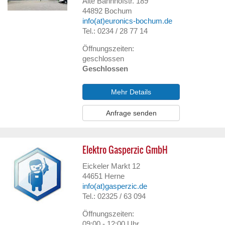
Alte Bahnhofstr. 189
44892
Bochum
info(at)euronics-bochum.de
Tel.: 0234 / 28 77 14
Öffnungszeiten:
geschlossen
Geschlossen
Mehr Details
Anfrage senden
Elektro Gasperzic GmbH
Eickeler Markt 12
44651
Herne
info(at)gasperzic.de
Tel.: 02325 / 63 094
Öffnungszeiten:
09:00 - 12:00 Uhr