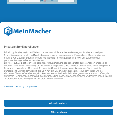
Reparatur Revolution
Mit der
Reparatur-Revolution
kämpft MeinMacher für bessere
Reparaturbedingungen in Deutschland: Für Produkte, die sich gut
reparieren lassen, für günstigere Ersatzteile und den Erhalt der
reparierenden Betriebe und des Reparatur-Know-hows in
Deutschland.
Weitere Informationen
FAQ - häufig gestellte Fragen
Partner werden
Über uns
Impressum
Datenschutz
AGBs
Kontakt
Barrierefreiheit
Partnerportal