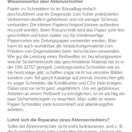
Wissenswertes über Aktenvernichter
Papier zu Schreddern ist im Büroalltag einfach
durchzuführen und im Gegensatz zum früher praktizierten
Verbrennen deutlich gefahrloser und mit weniger Schmutz
verbunden. Die kleinen Papierschnipsel können außerdem
recycelt werden. Beim Kreuzschnitt wird das Papier sehr fein
geschnitten und kann später nur für minderwertige
Papiersorten wie Zeitungspapier verwendet werden. Man
kann es auch wunderbar als Verpackungsmaterial zum
Polstern von Gegenständen beim Verschicken verwenden.
Wie gut die Leistung eines Reißwolfes ist, beziehungsweise
welche Sicherheitsstufe das geschredderte Material hat ist in
der DIN 32757 geregelt. Leistungsstarke Schredder wie es
sie heutzutage gibt, schaffen sogar nicht nur einzelne Blätter,
sondern zum Teil ganze Kataloge auf einmal. Inzwischen gibt
es sogar Schredder, die Kreditkarten und CDs klein kriegen.
Dabei sind sie nicht ganz ungefährlich. Um ein gefahrloses
Arbeiten an einem Reißwolf zu ermöglichen, ist es wichtig ein
paar Sicherheitsregeln zu beachten. Man sollte an einem
Papier-Schredder stets konzentriert und ablenkungsfrei
arbeiten.
Lohnt sich die Reparatur eines Aktenvernichters?
Sollte der Aktenvernichter nicht mehr funktionieren, weil z. B.
die Schneidewalzen oder Lenkrollen blockieren, sind wir der