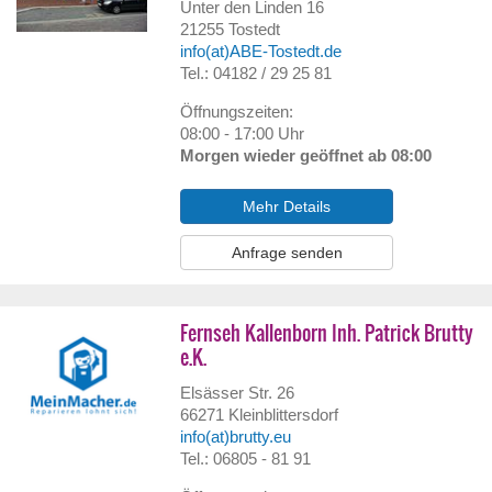
Unter den Linden 16
21255
Tostedt
info(at)ABE-Tostedt.de
Tel.: 04182 / 29 25 81
Öffnungszeiten:
08:00 - 17:00 Uhr
Morgen wieder geöffnet ab 08:00
Mehr Details
Anfrage senden
Fernseh Kallenborn Inh. Patrick Brutty
e.K.
Elsässer Str. 26
66271
Kleinblittersdorf
info(at)brutty.eu
Tel.: 06805 - 81 91