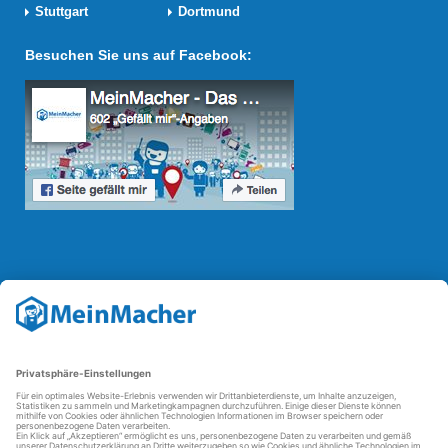
Stuttgart
Dortmund
Besuchen Sie uns auf Facebook:
Reparatur Revolution
Mit der
Reparatur-Revolution
kämpft MeinMacher für bessere
Reparaturbedingungen in Deutschland: Für Produkte, die sich gut
reparieren lassen, für günstigere Ersatzteile und den Erhalt der
reparierenden Betriebe und des Reparatur-Know-hows in
Deutschland.
Weitere Informationen